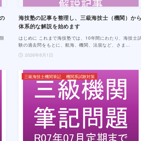
の
海技塾の記事を整理し、三級海技士（機関）か
体系的な解説を始めます
限
はじめに これまで海技塾では、10年間にわたり、海技士
験の過去問をもとに、航海、機関、法規など、さま…
2026年8月1日
三級海技士機関筆記
機関系試験対策