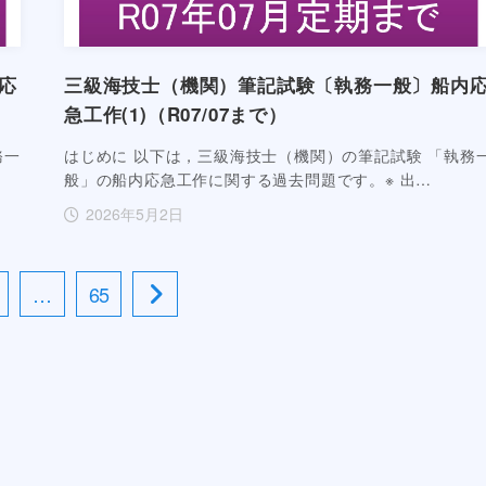
応
三級海技士（機関）筆記試験〔執務一般〕船内
急工作(1)（R07/07まで）
務一
はじめに 以下は，三級海技士（機関）の筆記試験 「執務
般」の船内応急工作に関する過去問題です。※ 出…
2026年5月2日
…
65