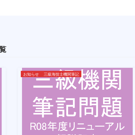
覧
お知らせ
三級海技士機関筆記