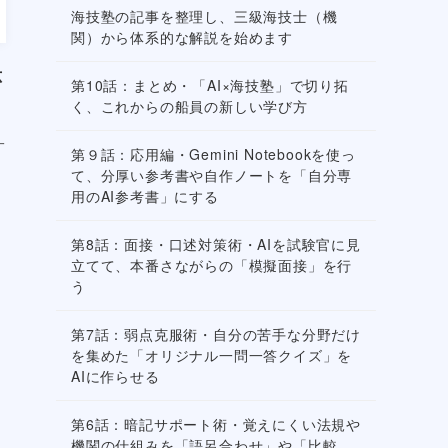
海技塾の記事を整理し、三級海技士（機
関）から体系的な解説を始めます
応
第10話：まとめ・「AI×海技塾」で切り拓
く、これからの船員の新しい学び方
一
第９話：応用編・Gemini Notebookを使っ
て、分厚い参考書や自作ノートを「自分専
用のAI参考書」にする
第8話：面接・口述対策術・AIを試験官に見
立てて、本番さながらの「模擬面接」を行
う
第7話：弱点克服術・自分の苦手な分野だけ
を集めた「オリジナル一問一答クイズ」を
AIに作らせる
第6話：暗記サポート術・覚えにくい法規や
機関の仕組みを「語呂合わせ」や「比較