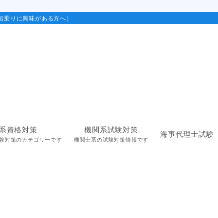
船乗りに興味がある方へ）
系資格対策
機関系試験対策
海事代理士試験
験対策のカテゴリーです
機関士系の試験対策情報です