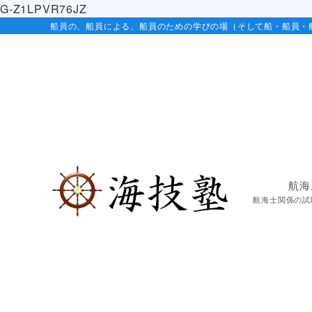
G-Z1LPVR76JZ
船員の、船員による、船員のための学びの場（そして船・船員・
航海
航海士関係の試