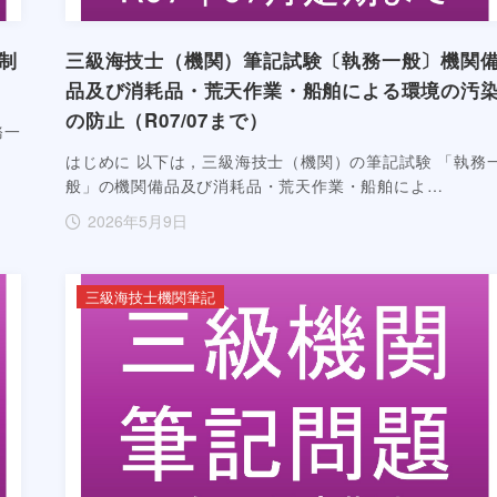
制
三級海技士（機関）筆記試験〔執務一般〕機関
品及び消耗品・荒天作業・船舶による環境の汚
の防止（R07/07まで）
務一
はじめに 以下は，三級海技士（機関）の筆記試験 「執務
般」の機関備品及び消耗品・荒天作業・船舶によ…
2026年5月9日
三級海技士機関筆記