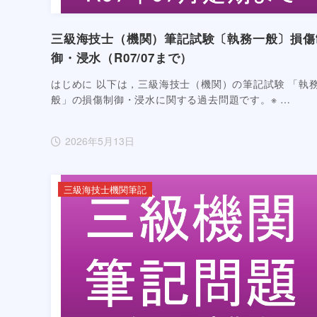
三級海技士（機関）筆記試験〔執務一般〕損傷
御・浸水（R07/07まで）
はじめに 以下は，三級海技士（機関）の筆記試験 「執
般」の損傷制御・浸水に関する過去問題です。※ …
2026年5月13日
三級海技士機関筆記