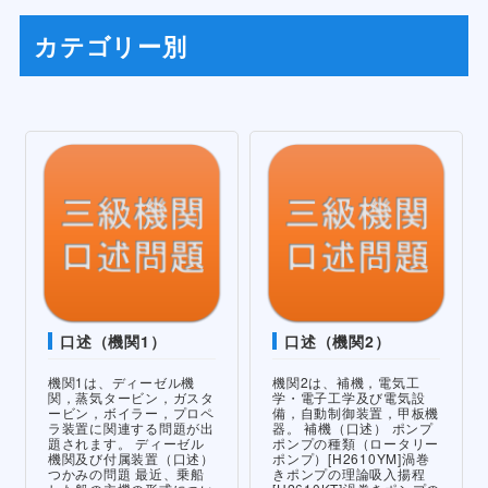
カテゴリー別
口述（機関1）
口述（機関2）
機関1は、ディーゼル機
機関2は、補機，電気工
関，蒸気タービン，ガスタ
学・電子工学及び電気設
ービン，ボイラー，プロペ
備，自動制御装置，甲板機
ラ装置に関連する問題が出
器。 補機（口述） ポンプ
題されます。 ディーゼル
ポンプの種類（ロータリー
機関及び付属装置（口述）
ポンプ）[H2610YM]渦巻
つかみの問題 最近、乗船
きポンプの理論吸入揚程