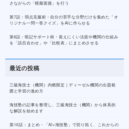
さながらの「模擬面接」を行う
第7話：弱点克服術・自分の苦手な分野だけを集めた「オ
リジナル一問一答クイズ」をAIに作らせる
第6話：暗記サポート術・覚えにくい法規や機関の仕組み
を「語呂合わせ」や「比較表」にまとめさせる
最近の投稿
三級海技士（機関）内燃限定｜ディーゼル機関の出題範
囲と学習の進め方
海技塾の記事を整理し、三級海技士（機関）から体系的
な解説を始めます
第10話：まとめ・「AI×海技塾」で切り拓く、これからの