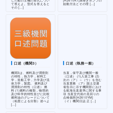
した船の主機の形式につい
[H2610KT]渦巻きポンプの
て答えよ。型式を答えると
始動方法とその理 […]
その […]
口述（機関3）
口述（執務一般）
機関3は、燃料及び潤滑剤
当直，保守及び機関一般
の特性，熱力学，材料工
（口述） (1)入渠工事 (2)
学，造船工学，力学及び流
次の（ア）～（ウ）を含む
体力学，製図。 燃料及び
当直業務 （ア）国土交通
潤滑剤の特性（口述） 燃
省告示に示す機関部におけ
料 (1)燃料の種類，物理的
る航海当直基準に関する事
及び科学的特性並びに比較
項 当直交代前の見回りの
燃料油のグレードについて
点検個所[H2610YM]
（粘度による分類）述べよ
（イ）機関日誌 正 […]
[…]