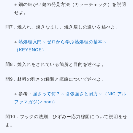
※ 鋼の細かい傷の発見方法（カラーチェック）を説明
せよ。
問7．焼入れ、焼きなまし、焼き戻しの違いを述べよ。
※
熱処理入門～ゼロから学ぶ熱処理の基本～
（KEYENCE）
問8．焼入れをされている箇所と目的を述べよ。
問9．材料の強さの種類と概略について述べよ。
※ 参考：
強さって何？～引張強さと耐力～（NIC アル
ファマガジン.com）
問10．フックの法則、ひずみー応力線図について説明をせ
よ。