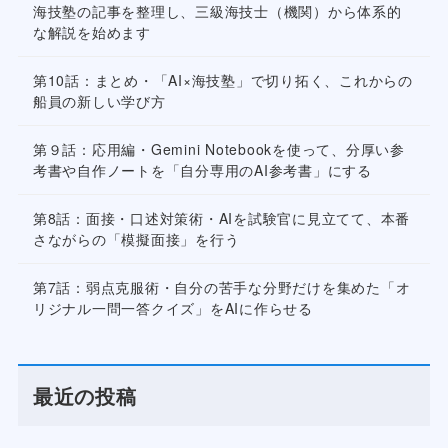
海技塾の記事を整理し、三級海技士（機関）から体系的
な解説を始めます
第10話：まとめ・「AI×海技塾」で切り拓く、これからの
船員の新しい学び方
第９話：応用編・Gemini Notebookを使って、分厚い参
考書や自作ノートを「自分専用のAI参考書」にする
第8話：面接・口述対策術・AIを試験官に見立てて、本番
さながらの「模擬面接」を行う
第7話：弱点克服術・自分の苦手な分野だけを集めた「オ
リジナル一問一答クイズ」をAIに作らせる
最近の投稿