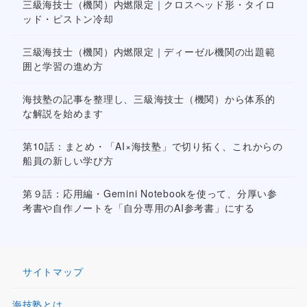
三級海技士（機関）内燃限定｜クロスヘッド形・タイロ
ッド・ピストン冷却
三級海技士（機関）内燃限定｜ディーゼル機関の出題範
囲と学習の進め方
海技塾の記事を整理し、三級海技士（機関）から体系的
な解説を始めます
第10話：まとめ・「AI×海技塾」で切り拓く、これからの
船員の新しい学び方
第９話：応用編・Gemini Notebookを使って、分厚い参
考書や自作ノートを「自分専用のAI参考書」にする
サイトマップ
海技塾とは