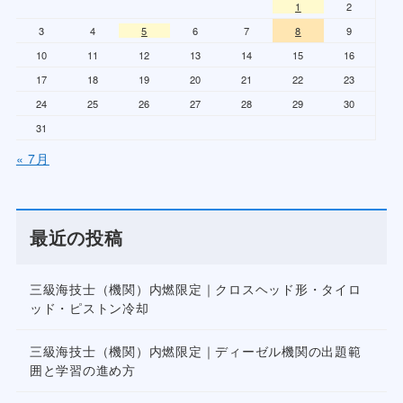
1
2
3
4
5
6
7
8
9
10
11
12
13
14
15
16
17
18
19
20
21
22
23
24
25
26
27
28
29
30
31
« 7月
最近の投稿
三級海技士（機関）内燃限定｜クロスヘッド形・タイロ
ッド・ピストン冷却
三級海技士（機関）内燃限定｜ディーゼル機関の出題範
囲と学習の進め方