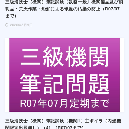
三級海技士（機関）筆記試験〔執務一般〕機関備品及び消
耗品・荒天作業・船舶による環境の汚染の防止（R07/07
まで）
2026年5月9日
三級海技士（機関）筆記試験〔機関1〕主ボイラ（内燃機
関限定出題無し）（4）（R07/07まで）