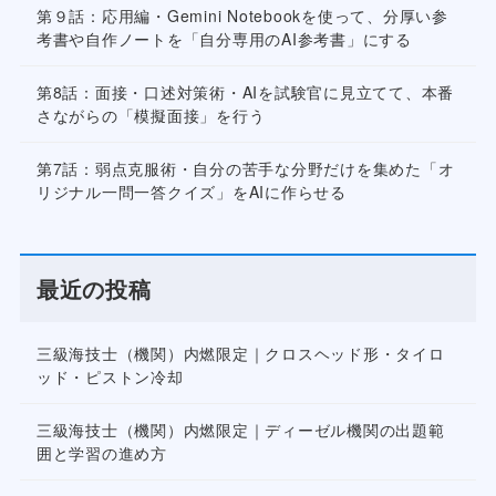
第９話：応用編・Gemini Notebookを使って、分厚い参
考書や自作ノートを「自分専用のAI参考書」にする
第8話：面接・口述対策術・AIを試験官に見立てて、本番
さながらの「模擬面接」を行う
第7話：弱点克服術・自分の苦手な分野だけを集めた「オ
リジナル一問一答クイズ」をAIに作らせる
最近の投稿
三級海技士（機関）内燃限定｜クロスヘッド形・タイロ
ッド・ピストン冷却
三級海技士（機関）内燃限定｜ディーゼル機関の出題範
囲と学習の進め方