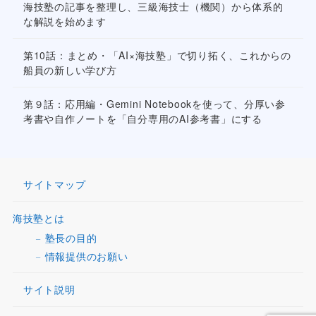
海技塾の記事を整理し、三級海技士（機関）から体系的
な解説を始めます
第10話：まとめ・「AI×海技塾」で切り拓く、これからの
船員の新しい学び方
第９話：応用編・Gemini Notebookを使って、分厚い参
考書や自作ノートを「自分専用のAI参考書」にする
サイトマップ
海技塾とは
塾長の目的
情報提供のお願い
サイト説明