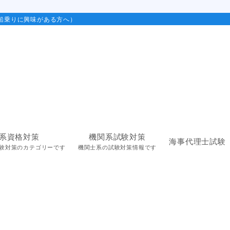
船乗りに興味がある方へ）
系資格対策
機関系試験対策
海事代理士試験
験対策のカテゴリーです
機関士系の試験対策情報です