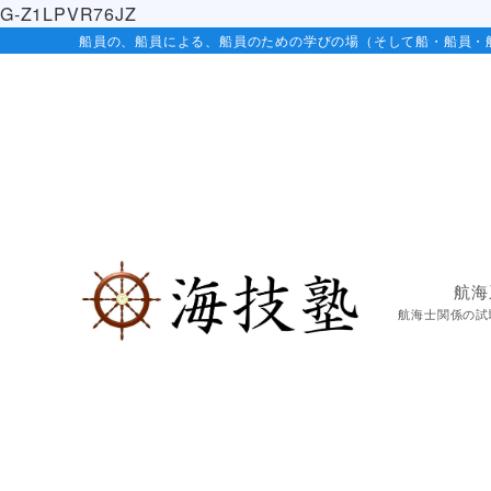
G-Z1LPVR76JZ
船員の、船員による、船員のための学びの場（そして船・船員・
航海
航海士関係の試