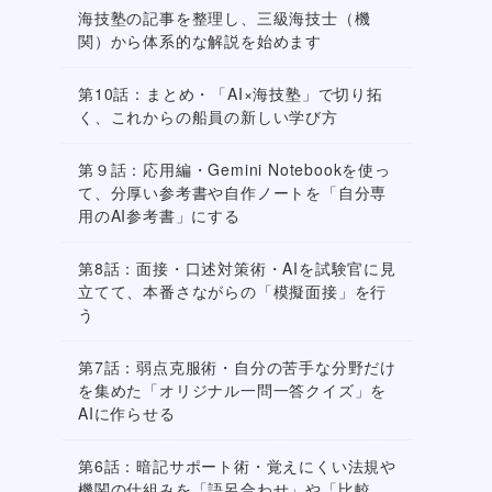
海技塾の記事を整理し、三級海技士（機
関）から体系的な解説を始めます
第10話：まとめ・「AI×海技塾」で切り拓
く、これからの船員の新しい学び方
第９話：応用編・Gemini Notebookを使っ
て、分厚い参考書や自作ノートを「自分専
用のAI参考書」にする
第8話：面接・口述対策術・AIを試験官に見
立てて、本番さながらの「模擬面接」を行
う
第7話：弱点克服術・自分の苦手な分野だけ
を集めた「オリジナル一問一答クイズ」を
AIに作らせる
第6話：暗記サポート術・覚えにくい法規や
機関の仕組みを「語呂合わせ」や「比較