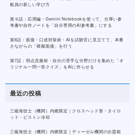
船員の新しい学び方
第９話：応用編・Gemini Notebookを使って、分厚い参
考書や自作ノートを「自分専用のAI参考書」にする
第8話：面接・口述対策術・AIを試験官に見立てて、本番
さながらの「模擬面接」を行う
第7話：弱点克服術・自分の苦手な分野だけを集めた「オ
リジナル一問一答クイズ」をAIに作らせる
最近の投稿
三級海技士（機関）内燃限定｜クロスヘッド形・タイロ
ッド・ピストン冷却
三級海技士（機関）内燃限定｜ディーゼル機関の出題範