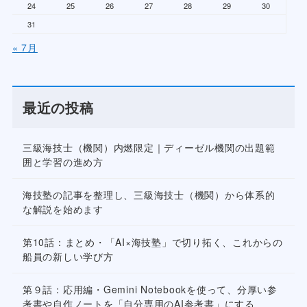
24
25
26
27
28
29
30
31
« 7月
最近の投稿
三級海技士（機関）内燃限定｜ディーゼル機関の出題範
囲と学習の進め方
海技塾の記事を整理し、三級海技士（機関）から体系的
な解説を始めます
第10話：まとめ・「AI×海技塾」で切り拓く、これからの
船員の新しい学び方
第９話：応用編・Gemini Notebookを使って、分厚い参
考書や自作ノートを「自分専用のAI参考書」にする