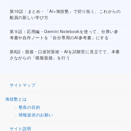
第10話：まとめ・「AI×海技塾」で切り拓く、これからの
船員の新しい学び方
第９話：応用編・Gemini Notebookを使って、分厚い参
考書や自作ノートを「自分専用のAI参考書」にする
第8話：面接・口述対策術・AIを試験官に見立てて、本番
さながらの「模擬面接」を行う
サイトマップ
海技塾とは
塾長の目的
情報提供のお願い
サイト説明