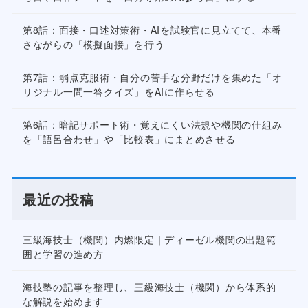
第8話：面接・口述対策術・AIを試験官に見立てて、本番
さながらの「模擬面接」を行う
第7話：弱点克服術・自分の苦手な分野だけを集めた「オ
リジナル一問一答クイズ」をAIに作らせる
第6話：暗記サポート術・覚えにくい法規や機関の仕組み
を「語呂合わせ」や「比較表」にまとめさせる
最近の投稿
三級海技士（機関）内燃限定｜ディーゼル機関の出題範
囲と学習の進め方
海技塾の記事を整理し、三級海技士（機関）から体系的
な解説を始めます