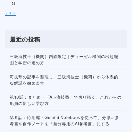
31
« 7月
最近の投稿
三級海技士（機関）内燃限定｜ディーゼル機関の出題範
囲と学習の進め方
海技塾の記事を整理し、三級海技士（機関）から体系的
な解説を始めます
第10話：まとめ・「AI×海技塾」で切り拓く、これからの
船員の新しい学び方
第９話：応用編・Gemini Notebookを使って、分厚い参
考書や自作ノートを「自分専用のAI参考書」にする