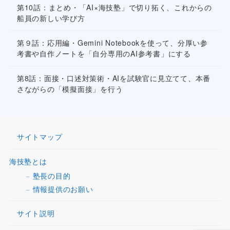
第10話：まとめ・「AI×海技塾」で切り拓く、これからの
船員の新しい学び方
第９話：応用編・Gemini Notebookを使って、分厚い参
考書や自作ノートを「自分専用のAI参考書」にする
第8話：面接・口述対策術・AIを試験官に見立てて、本番
さながらの「模擬面接」を行う
サイトマップ
海技塾とは
塾長の目的
情報提供のお願い
サイト説明