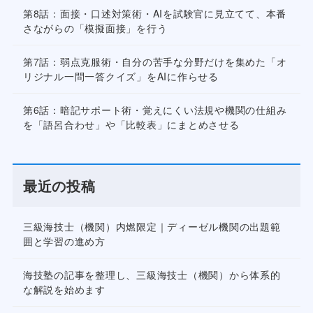
第8話：面接・口述対策術・AIを試験官に見立てて、本番
さながらの「模擬面接」を行う
第7話：弱点克服術・自分の苦手な分野だけを集めた「オ
リジナル一問一答クイズ」をAIに作らせる
第6話：暗記サポート術・覚えにくい法規や機関の仕組み
を「語呂合わせ」や「比較表」にまとめさせる
最近の投稿
三級海技士（機関）内燃限定｜ディーゼル機関の出題範
囲と学習の進め方
海技塾の記事を整理し、三級海技士（機関）から体系的
な解説を始めます