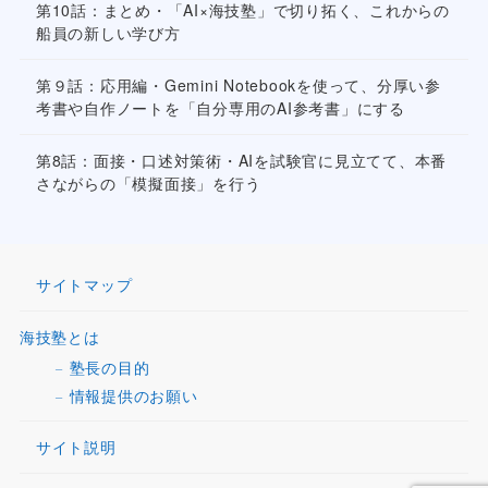
第10話：まとめ・「AI×海技塾」で切り拓く、これからの
船員の新しい学び方
第９話：応用編・Gemini Notebookを使って、分厚い参
考書や自作ノートを「自分専用のAI参考書」にする
第8話：面接・口述対策術・AIを試験官に見立てて、本番
さながらの「模擬面接」を行う
サイトマップ
海技塾とは
塾長の目的
情報提供のお願い
サイト説明