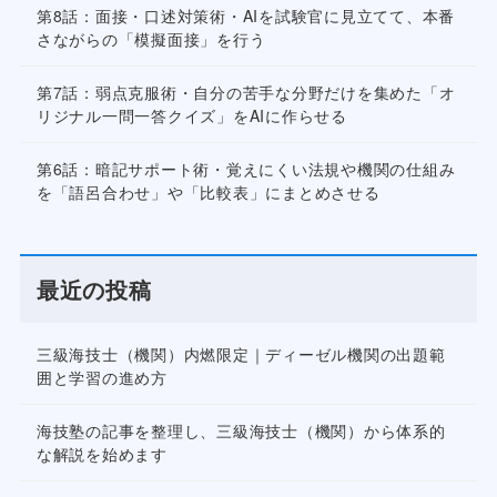
第8話：面接・口述対策術・AIを試験官に見立てて、本番
さながらの「模擬面接」を行う
第7話：弱点克服術・自分の苦手な分野だけを集めた「オ
リジナル一問一答クイズ」をAIに作らせる
第6話：暗記サポート術・覚えにくい法規や機関の仕組み
を「語呂合わせ」や「比較表」にまとめさせる
最近の投稿
三級海技士（機関）内燃限定｜ディーゼル機関の出題範
囲と学習の進め方
海技塾の記事を整理し、三級海技士（機関）から体系的
な解説を始めます