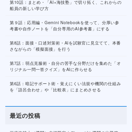
第10話：まとめ・「AI×海技塾」で切り拓く、これからの
船員の新しい学び方
第９話：応用編・Gemini Notebookを使って、分厚い参
考書や自作ノートを「自分専用のAI参考書」にする
第8話：面接・口述対策術・AIを試験官に見立てて、本番
さながらの「模擬面接」を行う
第7話：弱点克服術・自分の苦手な分野だけを集めた「オ
リジナル一問一答クイズ」をAIに作らせる
第6話：暗記サポート術・覚えにくい法規や機関の仕組み
を「語呂合わせ」や「比較表」にまとめさせる
最近の投稿