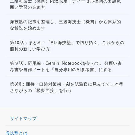
三級海技士（機関）内燃限定｜ディーゼル機関の出題範
囲と学習の進め方
海技塾の記事を整理し、三級海技士（機関）から体系的
な解説を始めます
第10話：まとめ・「AI×海技塾」で切り拓く、これからの
船員の新しい学び方
第９話：応用編・Gemini Notebookを使って、分厚い参
考書や自作ノートを「自分専用のAI参考書」にする
第8話：面接・口述対策術・AIを試験官に見立てて、本番
さながらの「模擬面接」を行う
サイトマップ
海技塾とは