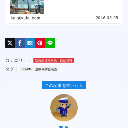
2016.05.05
kaigijyuku.com
カテゴリー：
航海系資格対策
視覚資料
タグ：
BNWAS
居眠り防止装置
この記事を書いた人
塾長