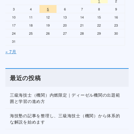
1
2
3
4
5
6
7
8
9
10
11
12
13
14
15
16
17
18
19
20
21
22
23
24
25
26
27
28
29
30
31
« 7月
最近の投稿
三級海技士（機関）内燃限定｜ディーゼル機関の出題範
囲と学習の進め方
海技塾の記事を整理し、三級海技士（機関）から体系的
な解説を始めます