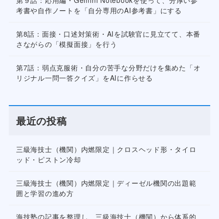
第９話：応用編・Gemini Notebookを使って、分厚い参
考書や自作ノートを「自分専用のAI参考書」にする
第8話：面接・口述対策術・AIを試験官に見立てて、本番
さながらの「模擬面接」を行う
第7話：弱点克服術・自分の苦手な分野だけを集めた「オ
リジナル一問一答クイズ」をAIに作らせる
最近の投稿
三級海技士（機関）内燃限定｜クロスヘッド形・タイロ
ッド・ピストン冷却
三級海技士（機関）内燃限定｜ディーゼル機関の出題範
囲と学習の進め方
海技塾の記事を整理し、三級海技士（機関）から体系的