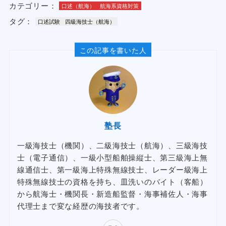
カテゴリー：
口述（航海）
航海系資格対策
タグ：
口述試験
四級海技士（航海）
この記事を書いた人
塾長
一級海技士（機関）、二級海技士（航海）、三級海技
士（電子通信）、一級小型船舶操縦士、第三級海上無
線通信士、第一級海上特殊無線技士、レーダー級海上
特殊無線技士の資格を持ち、皿洗いのバイト（客船）
から航海士・機関長・新造船監督・海事補佐人・海事
代理士まで変な経歴の海技者です。