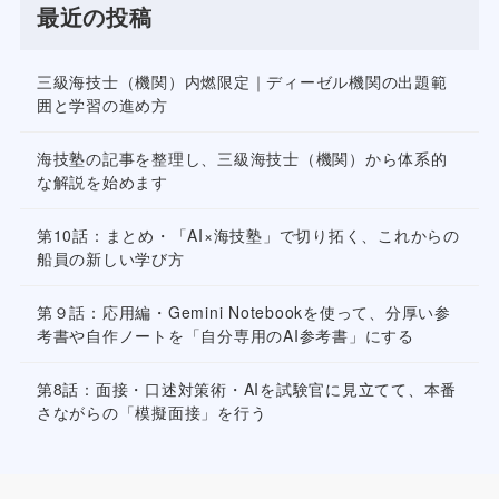
最近の投稿
三級海技士（機関）内燃限定｜ディーゼル機関の出題範
囲と学習の進め方
海技塾の記事を整理し、三級海技士（機関）から体系的
な解説を始めます
第10話：まとめ・「AI×海技塾」で切り拓く、これからの
船員の新しい学び方
第９話：応用編・Gemini Notebookを使って、分厚い参
考書や自作ノートを「自分専用のAI参考書」にする
第8話：面接・口述対策術・AIを試験官に見立てて、本番
さながらの「模擬面接」を行う