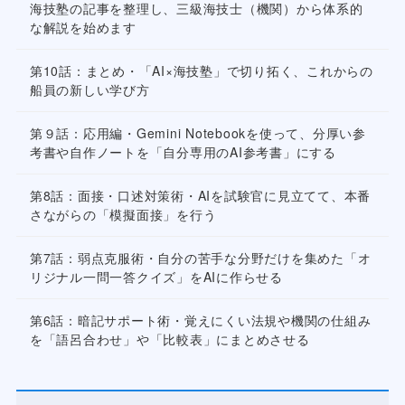
海技塾の記事を整理し、三級海技士（機関）から体系的
な解説を始めます
第10話：まとめ・「AI×海技塾」で切り拓く、これからの
船員の新しい学び方
第９話：応用編・Gemini Notebookを使って、分厚い参
考書や自作ノートを「自分専用のAI参考書」にする
第8話：面接・口述対策術・AIを試験官に見立てて、本番
さながらの「模擬面接」を行う
第7話：弱点克服術・自分の苦手な分野だけを集めた「オ
リジナル一問一答クイズ」をAIに作らせる
第6話：暗記サポート術・覚えにくい法規や機関の仕組み
を「語呂合わせ」や「比較表」にまとめさせる