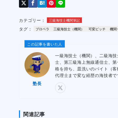
カテゴリー：
三級海技士機関筆記
タグ：
プロペラ
三級海技士（機関）
可変ピッチ
機関
この記事を書いた人
一級海技士（機関）、二級海技
士、第三級海上無線通信士、第
格を持ち、皿洗いのバイト（客
代理士まで変な経歴の海技者で
塾長
関連記事