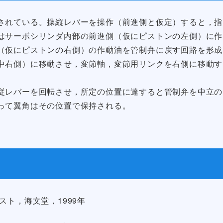
されている。操縦レバーを操作（前進側と仮定）すると，指
はサーボシリンダ内部の前進側（仮にピストンの左側）に作
（仮にピストンの右側）の作動油を管制弁に戻す回路を形成
中右側）に移動させ，変節軸，変節用リンクを右側に移動す
従レバーを回転させ，所定の位置に達すると管制弁を中立の
って翼角はその位置で保持される。
ト，海文堂，1999年