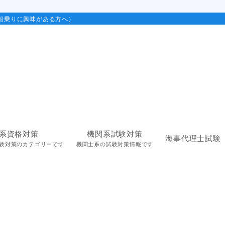
船乗りに興味がある方へ）
系資格対策
機関系試験対策
海事代理士試験
験対策のカテゴリーです
機関士系の試験対策情報です