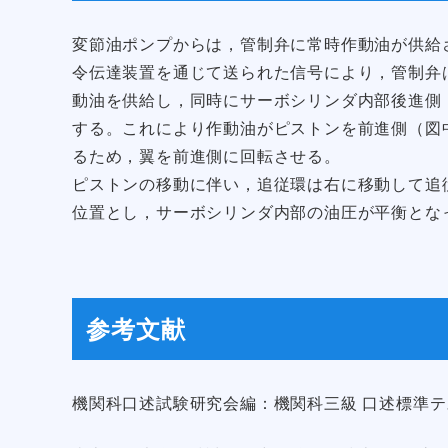
変節油ポンプからは，管制弁に常時作動油が供給
令伝達装置を通じて送られた信号により，管制弁
動油を供給し，同時にサーボシリンダ内部後進側
する。これにより作動油がピストンを前進側（図
るため，翼を前進側に回転させる。
ピストンの移動に伴い，追従環は右に移動して追
位置とし，サーボシリンダ内部の油圧が平衡とな
参考文献
機関科口述試験研究会編：機関科三級 口述標準テス