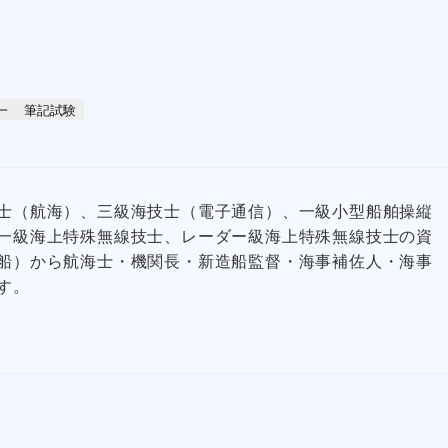
一
筆記試験
士（航海）、三級海技士（電子通信）、一級小型船舶操縦
一級海上特殊無線技士、レーダー級海上特殊無線技士の資
船）から航海士・機関長・新造船監督・海事補佐人・海事
す。