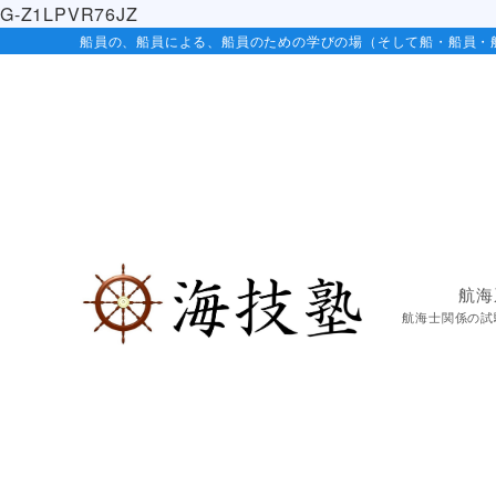
G-Z1LPVR76JZ
船員の、船員による、船員のための学びの場（そして船・船員・
航海
航海士関係の試