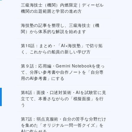
三級海技士（機関）内燃限定｜ディーゼル
機関の出題範囲と学習の進め方
海技塾の記事を整理し、三級海技士（機
関）から体系的な解説を始めます
第10話：まとめ・「AI×海技塾」で切り拓
く、これからの船員の新しい学び方
第９話：応用編・Gemini Notebookを使っ
て、分厚い参考書や自作ノートを「自分専
用のAI参考書」にする
第8話：面接・口述対策術・AIを試験官に見
立てて、本番さながらの「模擬面接」を行
う
第7話：弱点克服術・自分の苦手な分野だけ
を集めた「オリジナル一問一答クイズ」を
AIに作らせる