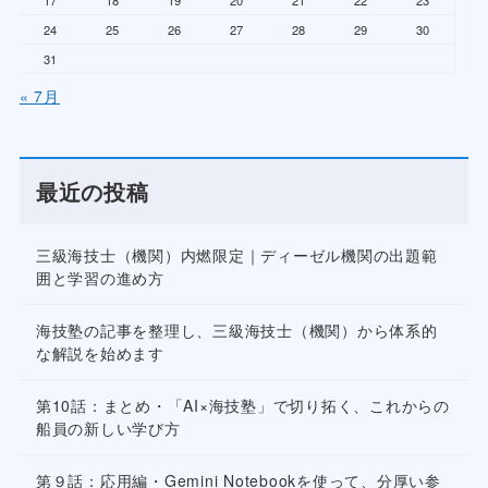
17
18
19
20
21
22
23
24
25
26
27
28
29
30
31
« 7月
最近の投稿
三級海技士（機関）内燃限定｜ディーゼル機関の出題範
囲と学習の進め方
海技塾の記事を整理し、三級海技士（機関）から体系的
な解説を始めます
第10話：まとめ・「AI×海技塾」で切り拓く、これからの
船員の新しい学び方
第９話：応用編・Gemini Notebookを使って、分厚い参