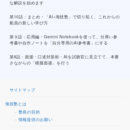
な解説を始めます
第10話：まとめ・「AI×海技塾」で切り拓く、これからの
船員の新しい学び方
第９話：応用編・Gemini Notebookを使って、分厚い参
考書や自作ノートを「自分専用のAI参考書」にする
第8話：面接・口述対策術・AIを試験官に見立てて、本番
さながらの「模擬面接」を行う
サイトマップ
海技塾とは
塾長の目的
情報提供のお願い