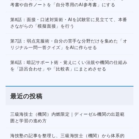
考書や自作ノートを「自分専用のAI参考書」にする
第8話：面接・口述対策術・AIを試験官に見立てて、本番
さながらの「模擬面接」を行う
第7話：弱点克服術・自分の苦手な分野だけを集めた「オ
リジナル一問一答クイズ」をAIに作らせる
第6話：暗記サポート術・覚えにくい法規や機関の仕組み
を「語呂合わせ」や「比較表」にまとめさせる
最近の投稿
三級海技士（機関）内燃限定｜ディーゼル機関の出題範
囲と学習の進め方
海技塾の記事を整理し、三級海技士（機関）から体系的