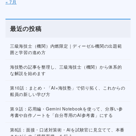
« 7月
最近の投稿
三級海技士（機関）内燃限定｜ディーゼル機関の出題範
囲と学習の進め方
海技塾の記事を整理し、三級海技士（機関）から体系的
な解説を始めます
第10話：まとめ・「AI×海技塾」で切り拓く、これからの
船員の新しい学び方
第９話：応用編・Gemini Notebookを使って、分厚い参
考書や自作ノートを「自分専用のAI参考書」にする
第8話：面接・口述対策術・AIを試験官に見立てて、本番