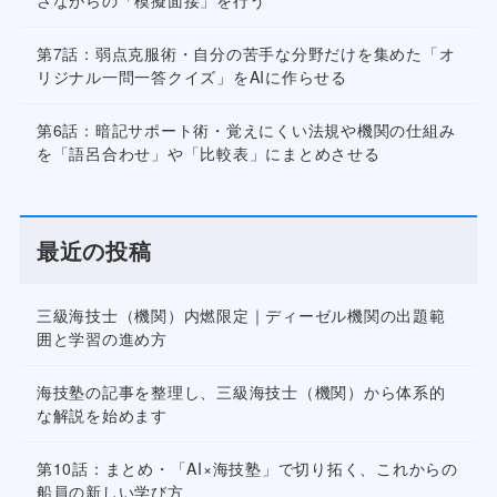
さながらの「模擬面接」を行う
第7話：弱点克服術・自分の苦手な分野だけを集めた「オ
リジナル一問一答クイズ」をAIに作らせる
第6話：暗記サポート術・覚えにくい法規や機関の仕組み
を「語呂合わせ」や「比較表」にまとめさせる
最近の投稿
三級海技士（機関）内燃限定｜ディーゼル機関の出題範
囲と学習の進め方
海技塾の記事を整理し、三級海技士（機関）から体系的
な解説を始めます
第10話：まとめ・「AI×海技塾」で切り拓く、これからの
船員の新しい学び方