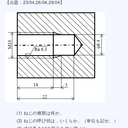
【出題：23/04,26/04,29/04】
(1) ねじの種類は何か。
(2) ねじの呼び径は，いくらか。（単位も記せ。）