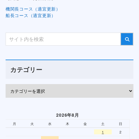
機関長コース（適宜更新）
船長コース（適宜更新）
カテゴリー
2026年8月
月
火
水
木
金
土
日
1
2