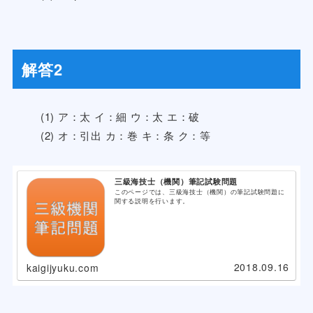
解答2
(1) ア：太 イ：細 ウ：太 エ：破
(2) オ：引出 カ：巻 キ：条 ク：等
三級海技士（機関）筆記試験問題
このページでは、三級海技士（機関）の筆記試験問題に
関する説明を行います。
2018.09.16
kaigijyuku.com