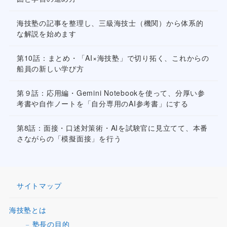
海技塾の記事を整理し、三級海技士（機関）から体系的
な解説を始めます
第10話：まとめ・「AI×海技塾」で切り拓く、これからの
船員の新しい学び方
第９話：応用編・Gemini Notebookを使って、分厚い参
考書や自作ノートを「自分専用のAI参考書」にする
第8話：面接・口述対策術・AIを試験官に見立てて、本番
さながらの「模擬面接」を行う
サイトマップ
海技塾とは
塾長の目的