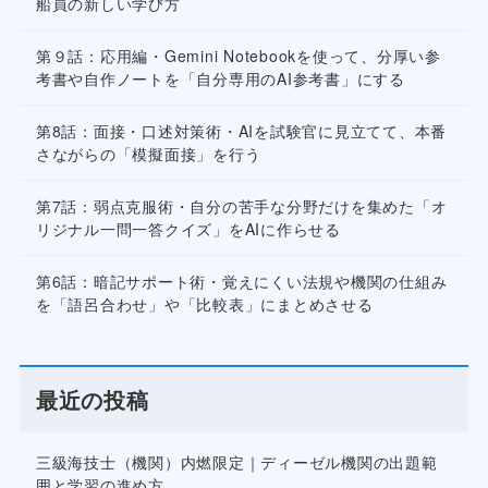
船員の新しい学び方
第９話：応用編・Gemini Notebookを使って、分厚い参
考書や自作ノートを「自分専用のAI参考書」にする
第8話：面接・口述対策術・AIを試験官に見立てて、本番
さながらの「模擬面接」を行う
第7話：弱点克服術・自分の苦手な分野だけを集めた「オ
リジナル一問一答クイズ」をAIに作らせる
第6話：暗記サポート術・覚えにくい法規や機関の仕組み
を「語呂合わせ」や「比較表」にまとめさせる
最近の投稿
三級海技士（機関）内燃限定｜ディーゼル機関の出題範
囲と学習の進め方