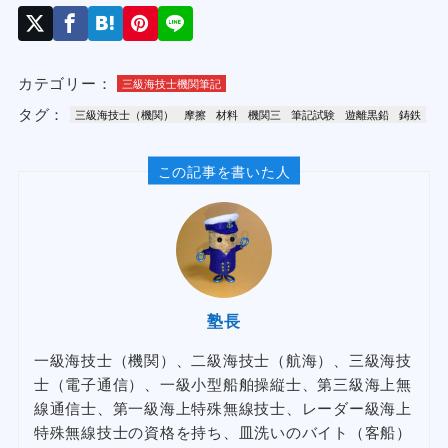
カテゴリー：
三級海技士機関筆記
タグ：
三級海技士（機関）
摩擦
材料
機関三
筆記試験
遊離黒鉛
鋳鉄
この記事を書いた人
塾長
一級海技士（機関）、二級海技士（航海）、三級海技
士（電子通信）、一級小型船舶操縦士、第三級海上無
線通信士、第一級海上特殊無線技士、レーダー級海上
特殊無線技士の資格を持ち、皿洗いのバイト（客船）