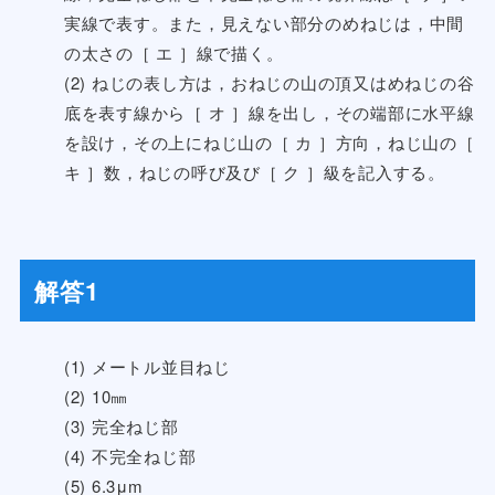
実線で表す。また，見えない部分のめねじは，中間
の太さの［ エ ］線で描く。
(2) ねじの表し方は，おねじの山の頂又はめねじの谷
底を表す線から［ オ ］線を出し，その端部に水平線
を設け，その上にねじ山の［ カ ］方向，ねじ山の［
キ ］数，ねじの呼び及び［ ク ］級を記入する。
解答1
(1) メートル並目ねじ
(2) 10㎜
(3) 完全ねじ部
(4) 不完全ねじ部
(5) 6.3μm