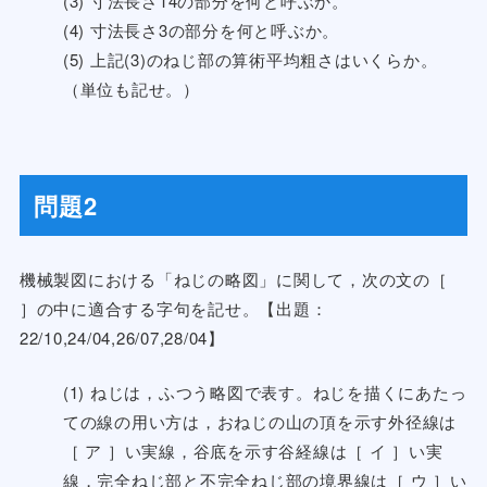
(3) 寸法長さ14の部分を何と呼ぶか。
(4) 寸法長さ3の部分を何と呼ぶか。
(5) 上記(3)のねじ部の算術平均粗さはいくらか。
（単位も記せ。）
問題2
機械製図における「ねじの略図」に関して，次の文の［
］の中に適合する字句を記せ。【出題：
22/10,24/04,26/07,28/04】
(1) ねじは，ふつう略図で表す。ねじを描くにあたっ
ての線の用い方は，おねじの山の頂を示す外径線は
［ ア ］い実線，谷底を示す谷経線は［ イ ］い実
線，完全ねじ部と不完全ねじ部の境界線は［ ウ ］い