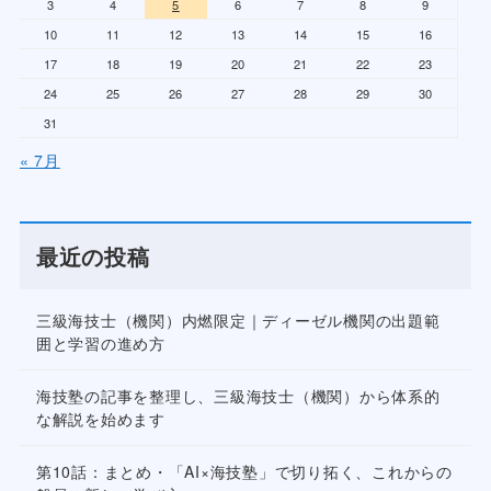
3
4
5
6
7
8
9
10
11
12
13
14
15
16
17
18
19
20
21
22
23
24
25
26
27
28
29
30
31
« 7月
最近の投稿
三級海技士（機関）内燃限定｜ディーゼル機関の出題範
囲と学習の進め方
海技塾の記事を整理し、三級海技士（機関）から体系的
な解説を始めます
第10話：まとめ・「AI×海技塾」で切り拓く、これからの