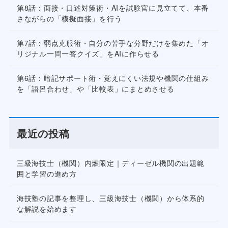
第8話：面接・口述対策術・AIを試験官に見立てて、本番
さながらの「模擬面接」を行う
第7話：弱点克服術・自分の苦手な分野だけを集めた「オ
リジナル一問一答クイズ」をAIに作らせる
第6話：暗記サポート術・覚えにくい法規や機関の仕組み
を「語呂合わせ」や「比較表」にまとめさせる
最近の投稿
三級海技士（機関）内燃限定｜ディーゼル機関の出題範
囲と学習の進め方
海技塾の記事を整理し、三級海技士（機関）から体系的
な解説を始めます