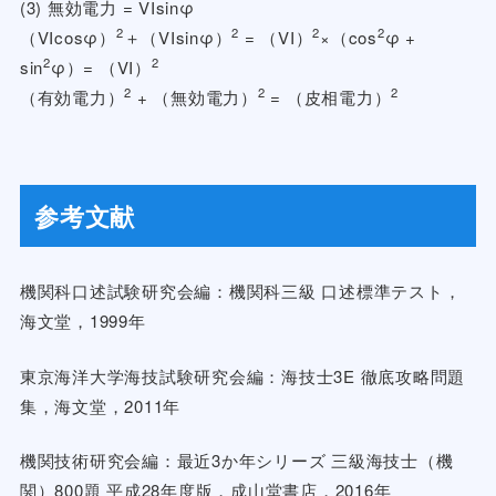
(3) 無効電力 = VIsinφ
2
2
2
2
（VIcosφ）
＋（VIsinφ）
= （VI）
×（cos
φ +
2
2
sin
φ）= （VI）
2
2
2
（有効電力）
+ （無効電力）
= （皮相電力）
参考文献
機関科口述試験研究会編：機関科三級 口述標準テスト，
海文堂，1999年
東京海洋大学海技試験研究会編：海技士3E 徹底攻略問題
集，海文堂，2011年
機関技術研究会編：最近3か年シリーズ 三級海技士（機
関）800題 平成28年度版，成山堂書店，2016年