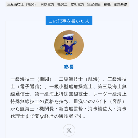
三級海技士（機関）
有効電力
機関二
皮相電力
筆記試験
補機
電気基礎
この記事を書いた人
塾長
一級海技士（機関）、二級海技士（航海）、三級海技
士（電子通信）、一級小型船舶操縦士、第三級海上無
線通信士、第一級海上特殊無線技士、レーダー級海上
特殊無線技士の資格を持ち、皿洗いのバイト（客船）
から航海士・機関長・新造船監督・海事補佐人・海事
代理士まで変な経歴の海技者です。