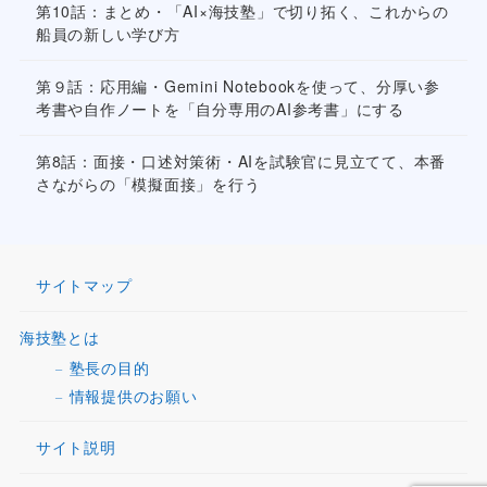
第10話：まとめ・「AI×海技塾」で切り拓く、これからの
船員の新しい学び方
第９話：応用編・Gemini Notebookを使って、分厚い参
考書や自作ノートを「自分専用のAI参考書」にする
第8話：面接・口述対策術・AIを試験官に見立てて、本番
さながらの「模擬面接」を行う
サイトマップ
海技塾とは
塾長の目的
情報提供のお願い
サイト説明