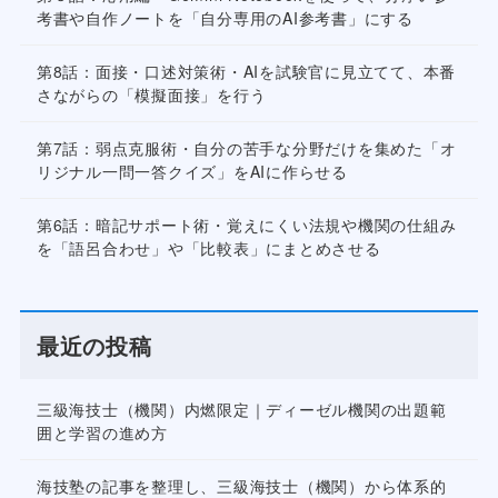
考書や自作ノートを「自分専用のAI参考書」にする
第8話：面接・口述対策術・AIを試験官に見立てて、本番
さながらの「模擬面接」を行う
第7話：弱点克服術・自分の苦手な分野だけを集めた「オ
リジナル一問一答クイズ」をAIに作らせる
第6話：暗記サポート術・覚えにくい法規や機関の仕組み
を「語呂合わせ」や「比較表」にまとめさせる
最近の投稿
三級海技士（機関）内燃限定｜ディーゼル機関の出題範
囲と学習の進め方
海技塾の記事を整理し、三級海技士（機関）から体系的