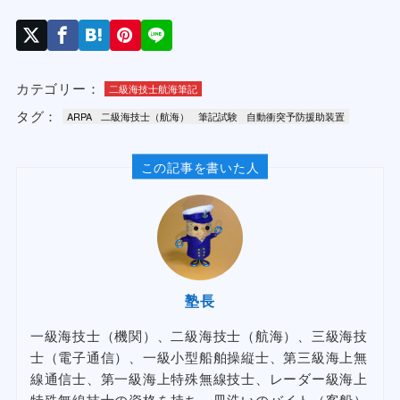
カテゴリー：
二級海技士航海筆記
タグ：
ARPA
二級海技士（航海）
筆記試験
自動衝突予防援助装置
この記事を書いた人
塾長
一級海技士（機関）、二級海技士（航海）、三級海技
士（電子通信）、一級小型船舶操縦士、第三級海上無
線通信士、第一級海上特殊無線技士、レーダー級海上
特殊無線技士の資格を持ち、皿洗いのバイト（客船）