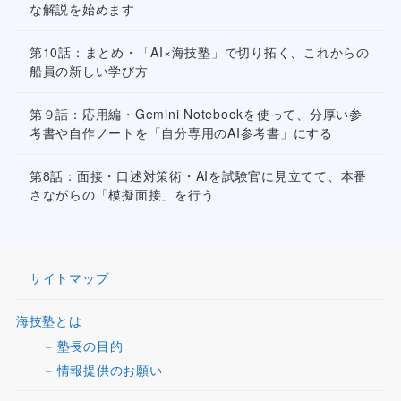
な解説を始めます
第10話：まとめ・「AI×海技塾」で切り拓く、これからの
船員の新しい学び方
第９話：応用編・Gemini Notebookを使って、分厚い参
考書や自作ノートを「自分専用のAI参考書」にする
第8話：面接・口述対策術・AIを試験官に見立てて、本番
さながらの「模擬面接」を行う
サイトマップ
海技塾とは
塾長の目的
情報提供のお願い