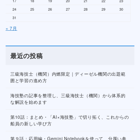
17
18
19
20
21
22
23
24
25
26
27
28
29
30
31
« 7月
最近の投稿
三級海技士（機関）内燃限定｜ディーゼル機関の出題範
囲と学習の進め方
海技塾の記事を整理し、三級海技士（機関）から体系的
な解説を始めます
第10話：まとめ・「AI×海技塾」で切り拓く、これからの
船員の新しい学び方
第９話：応用編・Gemini Notebookを使って、分厚い参