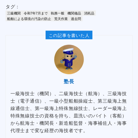
タグ：
三級機関
令和7年7月まで
執務一般
機関備品
消耗品
船舶による環境の汚染の防止
荒天作業
過去問
この記事を書いた人
塾長
一級海技士（機関）、二級海技士（航海）、三級海技
士（電子通信）、一級小型船舶操縦士、第三級海上無
線通信士、第一級海上特殊無線技士、レーダー級海上
特殊無線技士の資格を持ち、皿洗いのバイト（客船）
から航海士・機関長・新造船監督・海事補佐人・海事
代理士まで変な経歴の海技者です。