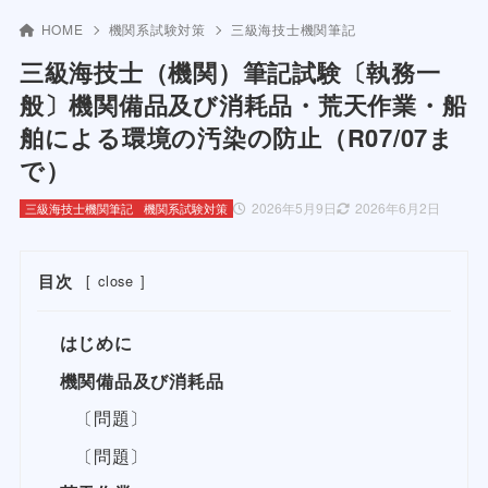
HOME
機関系試験対策
三級海技士機関筆記
三級海技士（機関）筆記試験〔執務一
般〕機関備品及び消耗品・荒天作業・船
舶による環境の汚染の防止（R07/07ま
で）
2026年5月9日
2026年6月2日
三級海技士機関筆記
機関系試験対策
目次
[
close
]
はじめに
機関備品及び消耗品
〔問題〕
〔問題〕