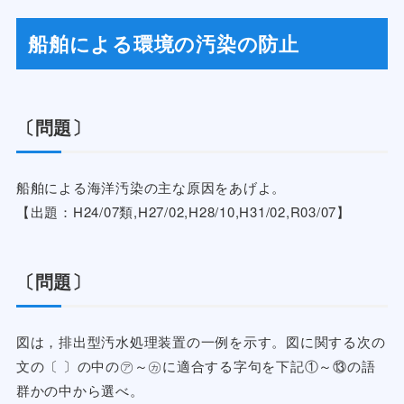
船舶による環境の汚染の防止
〔問題〕
船舶による海洋汚染の主な原因をあげよ。
【出題：H24/07類,H27/02,H28/10,H31/02,R03/07】
〔問題〕
図は，排出型汚水処理装置の一例を示す。図に関する次の
文の〔 〕の中の㋐～㋕に適合する字句を下記①～⑬の語
群かの中から選べ。