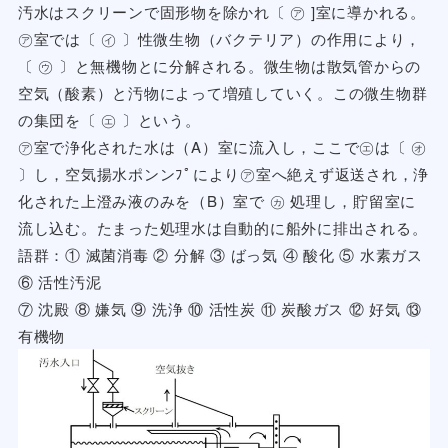
汚水はスクリーンで固形物を除かれ〔 ㋐ ]室に導かれる。
㋐室では〔 ㋑ 〕性微生物（バクテリア）の作用により，
〔 ㋒ 〕と無機物とに分解される。微生物は散気管からの
空気（酸素）と汚物によって増殖していく。この微生物群
の集団を〔 ㋓ 〕という。
㋐室で浄化された水は（A）室に流入し，ここで㋓は〔 ㋔
〕し，空気揚水ポンンﾌﾟにより㋐室へ絶えず返送され，浄
化された上澄み液のみを（B）室で ㋕ 処理し，貯留室に
流し込む。たまった処理水は自動的に船外に排出される。
語群：① 滅菌消毒 ② 分解 ③ ばっ気 ④ 酸化 ⑤ 水素ガス
⑥ 活性汚泥
⑦ 沈殿 ⑧ 嫌気 ⑨ 洗浄 ⑩ 活性炭 ⑪ 炭酸ガス ⑫ 好気 ⑬
有機物