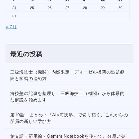
24
25
26
27
28
29
30
31
« 7月
最近の投稿
三級海技士（機関）内燃限定｜ディーゼル機関の出題範
囲と学習の進め方
海技塾の記事を整理し、三級海技士（機関）から体系的
な解説を始めます
第10話：まとめ・「AI×海技塾」で切り拓く、これからの
船員の新しい学び方
第９話：応用編・Gemini Notebookを使って、分厚い参