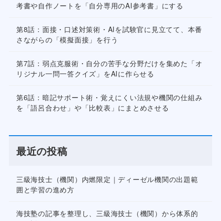
考書や自作ノートを「自分専用のAI参考書」にする
第8話：面接・口述対策術・AIを試験官に見立てて、本番
さながらの「模擬面接」を行う
第7話：弱点克服術・自分の苦手な分野だけを集めた「オ
リジナル一問一答クイズ」をAIに作らせる
第6話：暗記サポート術・覚えにくい法規や機関の仕組み
を「語呂合わせ」や「比較表」にまとめさせる
最近の投稿
三級海技士（機関）内燃限定｜ディーゼル機関の出題範
囲と学習の進め方
海技塾の記事を整理し、三級海技士（機関）から体系的