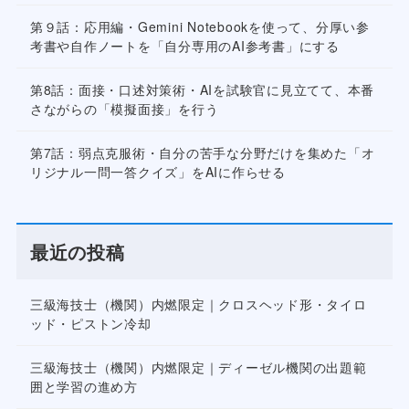
第９話：応用編・Gemini Notebookを使って、分厚い参
考書や自作ノートを「自分専用のAI参考書」にする
第8話：面接・口述対策術・AIを試験官に見立てて、本番
さながらの「模擬面接」を行う
第7話：弱点克服術・自分の苦手な分野だけを集めた「オ
リジナル一問一答クイズ」をAIに作らせる
最近の投稿
三級海技士（機関）内燃限定｜クロスヘッド形・タイロ
ッド・ピストン冷却
三級海技士（機関）内燃限定｜ディーゼル機関の出題範
囲と学習の進め方