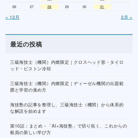
26
27
28
29
30
31
« 12月
2月 »
最近の投稿
三級海技士（機関）内燃限定｜クロスヘッド形・タイロ
ッド・ピストン冷却
三級海技士（機関）内燃限定｜ディーゼル機関の出題範
囲と学習の進め方
海技塾の記事を整理し、三級海技士（機関）から体系的
な解説を始めます
第10話：まとめ・「AI×海技塾」で切り拓く、これからの
船員の新しい学び方