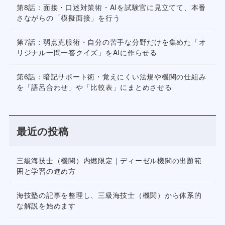
第8話：面接・口述対策術・AIを試験官に見立てて、本番
さながらの「模擬面接」を行う
第7話：弱点克服術・自分の苦手な分野だけを集めた「オ
リジナル一問一答クイズ」をAIに作らせる
第6話：暗記サポート術・覚えにくい法規や機関の仕組み
を「語呂合わせ」や「比較表」にまとめさせる
最近の投稿
三級海技士（機関）内燃限定｜ディーゼル機関の出題範
囲と学習の進め方
海技塾の記事を整理し、三級海技士（機関）から体系的
な解説を始めます