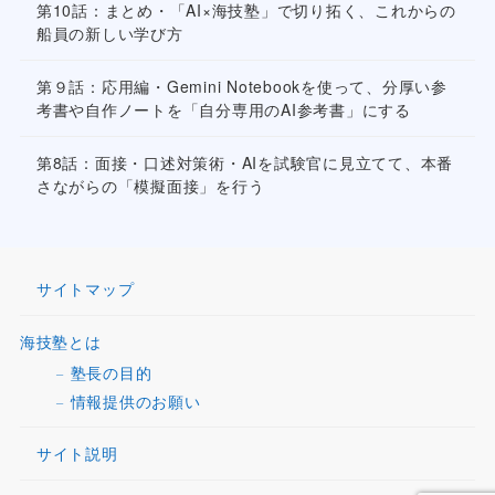
第10話：まとめ・「AI×海技塾」で切り拓く、これからの
船員の新しい学び方
第９話：応用編・Gemini Notebookを使って、分厚い参
考書や自作ノートを「自分専用のAI参考書」にする
第8話：面接・口述対策術・AIを試験官に見立てて、本番
さながらの「模擬面接」を行う
サイトマップ
海技塾とは
塾長の目的
情報提供のお願い
サイト説明