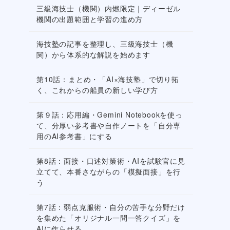
三級海技士（機関）内燃限定｜ディーゼル
機関の出題範囲と学習の進め方
海技塾の記事を整理し、三級海技士（機
関）から体系的な解説を始めます
第10話：まとめ・「AI×海技塾」で切り拓
く、これからの船員の新しい学び方
第９話：応用編・Gemini Notebookを使っ
て、分厚い参考書や自作ノートを「自分専
用のAI参考書」にする
第8話：面接・口述対策術・AIを試験官に見
立てて、本番さながらの「模擬面接」を行
う
第7話：弱点克服術・自分の苦手な分野だけ
を集めた「オリジナル一問一答クイズ」を
AIに作らせる