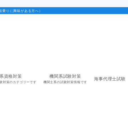
船乗りに興味がある方へ）
系資格対策
機関系試験対策
海事代理士試験
験対策のカテゴリーです
機関士系の試験対策情報です