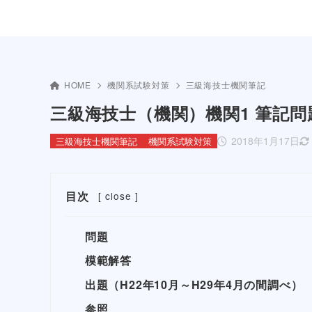
HOME
機関系試験対策
三級海技士機関筆記
三級海技士（機関）機関1 筆記問
2018年1月17日
三級海技士機関筆記
機関系試験対策
目次
[
close
]
問題
模範解答
出題（H22年10月～H29年4月の間調べ）
参照