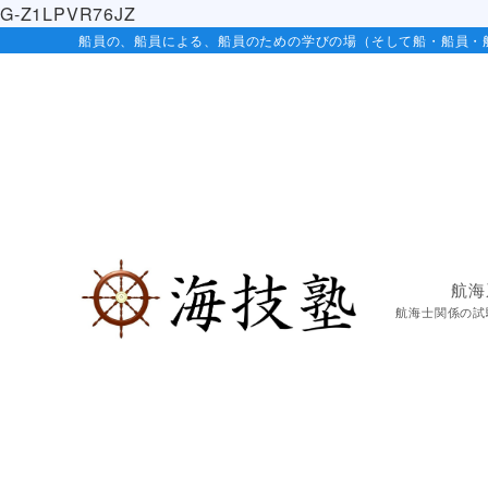
G-Z1LPVR76JZ
船員の、船員による、船員のための学びの場（そして船・船員・
航海
航海士関係の試