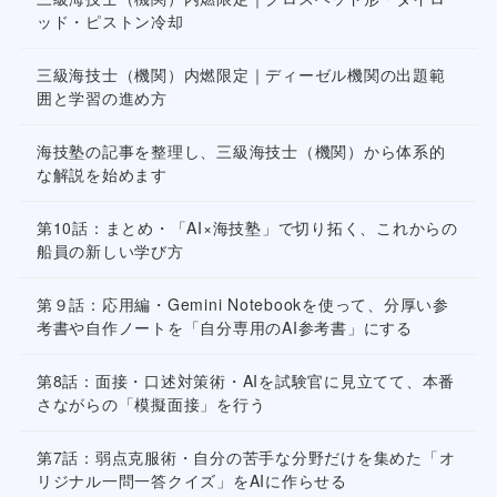
ッド・ピストン冷却
三級海技士（機関）内燃限定｜ディーゼル機関の出題範
囲と学習の進め方
海技塾の記事を整理し、三級海技士（機関）から体系的
な解説を始めます
第10話：まとめ・「AI×海技塾」で切り拓く、これからの
船員の新しい学び方
第９話：応用編・Gemini Notebookを使って、分厚い参
考書や自作ノートを「自分専用のAI参考書」にする
第8話：面接・口述対策術・AIを試験官に見立てて、本番
さながらの「模擬面接」を行う
第7話：弱点克服術・自分の苦手な分野だけを集めた「オ
リジナル一問一答クイズ」をAIに作らせる