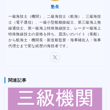
塾長
一級海技士（機関）、二級海技士（航海）、三級海技
士（電子通信）、一級小型船舶操縦士、第三級海上無
線通信士、第一級海上特殊無線技士、レーダー級海上
特殊無線技士の資格を持ち、皿洗いのバイト（客船）
から航海士・機関長・新造船監督・海事補佐人・海事
代理士まで変な経歴の海技者です。
関連記事