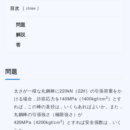
目次
[
close
]
問題
解説
答
問題
太さが一様な丸鋼棒に220kN｛22tf｝の引張荷重をか
2
ける場合，許容応力を140MPa｛1400kgf/cm
｝とす
れば，この棒の直径は，いくらあればよいか。また，
丸鋼棒の引張強さ（極限強さ）が
2
420MPa｛4200kgf/cm
｝とすれば安全係数は，いく
らか。