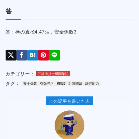
答
答：棒の直径4.47㎝，安全係数3
カテゴリー：
三級海技士機関筆記
タグ：
安全係数
引張強さ
機関3
計算問題
許容応力
この記事を書いた人