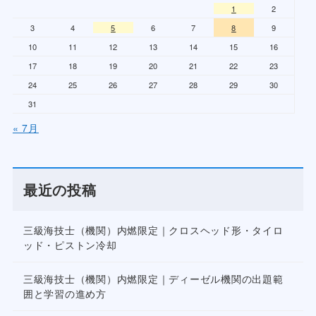
1
2
3
4
5
6
7
8
9
10
11
12
13
14
15
16
17
18
19
20
21
22
23
24
25
26
27
28
29
30
31
« 7月
最近の投稿
三級海技士（機関）内燃限定｜クロスヘッド形・タイロ
ッド・ピストン冷却
三級海技士（機関）内燃限定｜ディーゼル機関の出題範
囲と学習の進め方