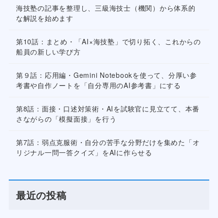
海技塾の記事を整理し、三級海技士（機関）から体系的
な解説を始めます
第10話：まとめ・「AI×海技塾」で切り拓く、これからの
船員の新しい学び方
第９話：応用編・Gemini Notebookを使って、分厚い参
考書や自作ノートを「自分専用のAI参考書」にする
第8話：面接・口述対策術・AIを試験官に見立てて、本番
さながらの「模擬面接」を行う
第7話：弱点克服術・自分の苦手な分野だけを集めた「オ
リジナル一問一答クイズ」をAIに作らせる
最近の投稿