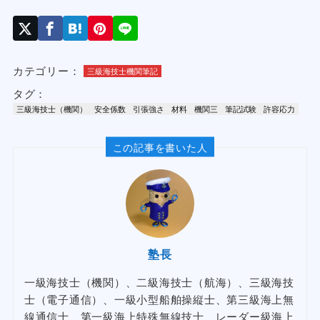
カテゴリー：
三級海技士機関筆記
タグ：
三級海技士（機関）
安全係数
引張強さ
材料
機関三
筆記試験
許容応力
この記事を書いた人
塾長
一級海技士（機関）、二級海技士（航海）、三級海技
士（電子通信）、一級小型船舶操縦士、第三級海上無
線通信士、第一級海上特殊無線技士、レーダー級海上