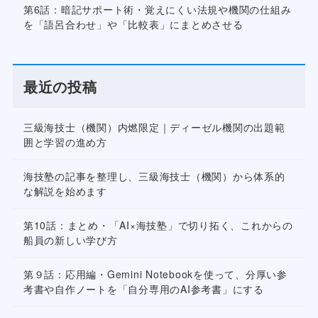
第6話：暗記サポート術・覚えにくい法規や機関の仕組み
を「語呂合わせ」や「比較表」にまとめさせる
最近の投稿
三級海技士（機関）内燃限定｜ディーゼル機関の出題範
囲と学習の進め方
海技塾の記事を整理し、三級海技士（機関）から体系的
な解説を始めます
第10話：まとめ・「AI×海技塾」で切り拓く、これからの
船員の新しい学び方
第９話：応用編・Gemini Notebookを使って、分厚い参
考書や自作ノートを「自分専用のAI参考書」にする