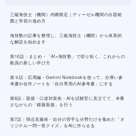
三級海技士（機関）内燃限定｜ディーゼル機関の出題範
囲と学習の進め方
海技塾の記事を整理し、三級海技士（機関）から体系的
な解説を始めます
第10話：まとめ・「AI×海技塾」で切り拓く、これからの
船員の新しい学び方
第９話：応用編・Gemini Notebookを使って、分厚い参
考書や自作ノートを「自分専用のAI参考書」にする
第8話：面接・口述対策術・AIを試験官に見立てて、本番
さながらの「模擬面接」を行う
第7話：弱点克服術・自分の苦手な分野だけを集めた「オ
リジナル一問一答クイズ」をAIに作らせる