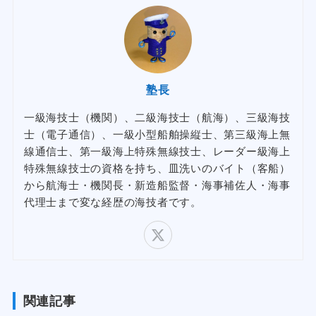
塾長
一級海技士（機関）、二級海技士（航海）、三級海技
士（電子通信）、一級小型船舶操縦士、第三級海上無
線通信士、第一級海上特殊無線技士、レーダー級海上
特殊無線技士の資格を持ち、皿洗いのバイト（客船）
から航海士・機関長・新造船監督・海事補佐人・海事
代理士まで変な経歴の海技者です。
関連記事