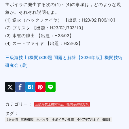
主ボイラに発生する次の(1)～(4)の事項は，どのような現
象か。それぞれ説明せよ。
(1) 逆火（バックファイヤ） 【出題：H23/02,R03/10】
(2) ブリスタ 【出題：H23/02,R03/10】
(3) 水管の膨出 【出題：H23/02】
(4) スートファイヤ 【出題：H23/02】
三級海技士(機関)800題 問題と解答【2026年版】機関技術
研究会 (著)
カテゴリー：
三級海技士機関筆記
機関系試験対策
タグ：
#過去問
三級機関
主ボイラ
主ボイラの故障
令和7年7月まで
機関1