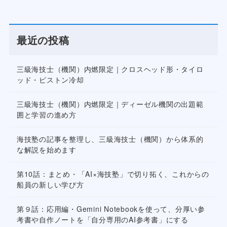
最近の投稿
三級海技士（機関）内燃限定｜クロスヘッド形・タイロ
ッド・ピストン冷却
三級海技士（機関）内燃限定｜ディーゼル機関の出題範
囲と学習の進め方
海技塾の記事を整理し、三級海技士（機関）から体系的
な解説を始めます
第10話：まとめ・「AI×海技塾」で切り拓く、これからの
船員の新しい学び方
第９話：応用編・Gemini Notebookを使って、分厚い参
考書や自作ノートを「自分専用のAI参考書」にする