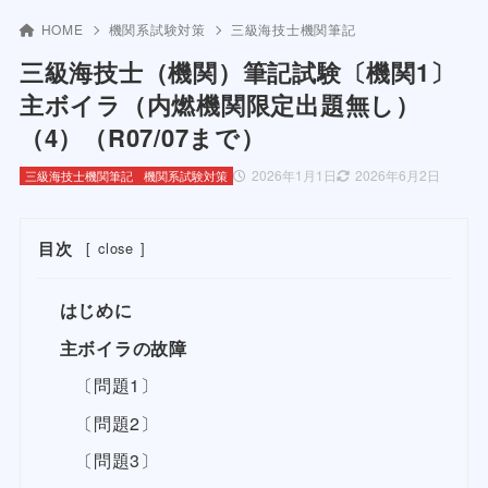
HOME
機関系試験対策
三級海技士機関筆記
三級海技士（機関）筆記試験〔機関1〕
主ボイラ（内燃機関限定出題無し）
（4）（R07/07まで）
2026年1月1日
2026年6月2日
三級海技士機関筆記
機関系試験対策
目次
[
close
]
はじめに
主ボイラの故障
〔問題1〕
〔問題2〕
〔問題3〕