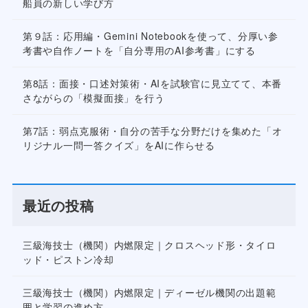
船員の新しい学び方
第９話：応用編・Gemini Notebookを使って、分厚い参
考書や自作ノートを「自分専用のAI参考書」にする
第8話：面接・口述対策術・AIを試験官に見立てて、本番
さながらの「模擬面接」を行う
第7話：弱点克服術・自分の苦手な分野だけを集めた「オ
リジナル一問一答クイズ」をAIに作らせる
最近の投稿
三級海技士（機関）内燃限定｜クロスヘッド形・タイロ
ッド・ピストン冷却
三級海技士（機関）内燃限定｜ディーゼル機関の出題範
囲と学習の進め方