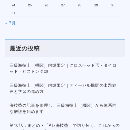
24
25
26
27
28
29
30
31
« 7月
最近の投稿
三級海技士（機関）内燃限定｜クロスヘッド形・タイロ
ッド・ピストン冷却
三級海技士（機関）内燃限定｜ディーゼル機関の出題範
囲と学習の進め方
海技塾の記事を整理し、三級海技士（機関）から体系的
な解説を始めます
第10話：まとめ・「AI×海技塾」で切り拓く、これからの