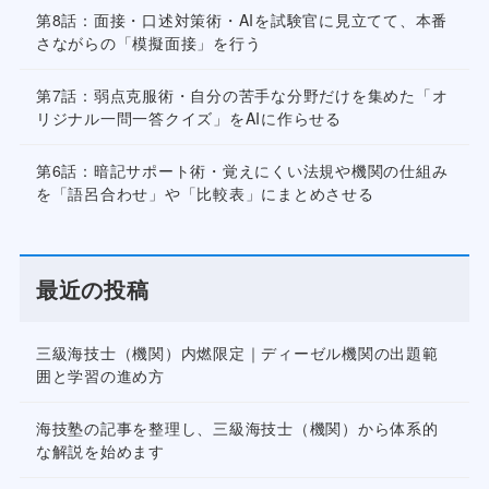
第8話：面接・口述対策術・AIを試験官に見立てて、本番
さながらの「模擬面接」を行う
第7話：弱点克服術・自分の苦手な分野だけを集めた「オ
リジナル一問一答クイズ」をAIに作らせる
第6話：暗記サポート術・覚えにくい法規や機関の仕組み
を「語呂合わせ」や「比較表」にまとめさせる
最近の投稿
三級海技士（機関）内燃限定｜ディーゼル機関の出題範
囲と学習の進め方
海技塾の記事を整理し、三級海技士（機関）から体系的
な解説を始めます