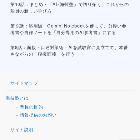
第10話：まとめ・「AI×海技塾」で切り拓く、これからの
船員の新しい学び方
第９話：応用編・Gemini Notebookを使って、分厚い参
考書や自作ノートを「自分専用のAI参考書」にする
第8話：面接・口述対策術・AIを試験官に見立てて、本番
さながらの「模擬面接」を行う
サイトマップ
海技塾とは
塾長の目的
情報提供のお願い
サイト説明