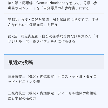
第９話：応用編・Gemini Notebookを使って、分厚い参
考書や自作ノートを「自分専用のAI参考書」にする
第8話：面接・口述対策術・AIを試験官に見立てて、本番
さながらの「模擬面接」を行う
第7話：弱点克服術・自分の苦手な分野だけを集めた「オ
リジナル一問一答クイズ」をAIに作らせる
最近の投稿
三級海技士（機関）内燃限定｜クロスヘッド形・タイロ
ッド・ピストン冷却
三級海技士（機関）内燃限定｜ディーゼル機関の出題範
囲と学習の進め方