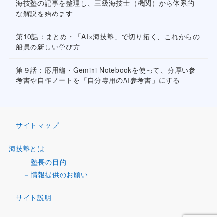
海技塾の記事を整理し、三級海技士（機関）から体系的
な解説を始めます
第10話：まとめ・「AI×海技塾」で切り拓く、これからの
船員の新しい学び方
第９話：応用編・Gemini Notebookを使って、分厚い参
考書や自作ノートを「自分専用のAI参考書」にする
サイトマップ
海技塾とは
塾長の目的
情報提供のお願い
サイト説明