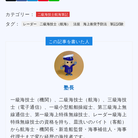
カテゴリー：
二級海技士航海筆記
タグ：
レーダー
二級海技士（航海）
法規
海上衝突予防法
筆記試験
この記事を書いた人
塾長
一級海技士（機関）、二級海技士（航海）、三級海技
士（電子通信）、一級小型船舶操縦士、第三級海上無
線通信士、第一級海上特殊無線技士、レーダー級海上
特殊無線技士の資格を持ち、皿洗いのバイト（客船）
から航海士・機関長・新造船監督・海事補佐人・海事
代理士まで変な経歴の海技者です。