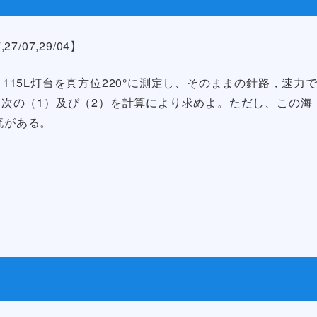
7/07,29/04】
1115L灯台を真方位220°に測定し、そのままの針路，速力
た。次の（1）及び（2）を計算により求めよ。ただし、この海
流がある。