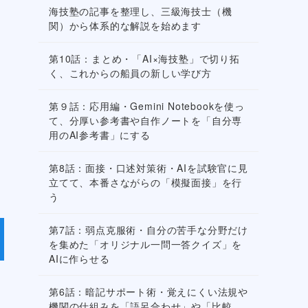
海技塾の記事を整理し、三級海技士（機
関）から体系的な解説を始めます
第10話：まとめ・「AI×海技塾」で切り拓
海
く、これからの船員の新しい学び方
第９話：応用編・Gemini Notebookを使っ
て、分厚い参考書や自作ノートを「自分専
用のAI参考書」にする
第8話：面接・口述対策術・AIを試験官に見
立てて、本番さながらの「模擬面接」を行
う
第7話：弱点克服術・自分の苦手な分野だけ
を集めた「オリジナル一問一答クイズ」を
AIに作らせる
第6話：暗記サポート術・覚えにくい法規や
機関の仕組みを「語呂合わせ」や「比較