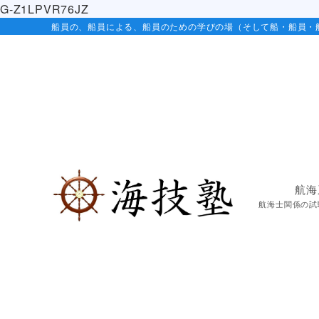
G-Z1LPVR76JZ
船員の、船員による、船員のための学びの場（そして船・船員・
航海
航海士関係の試