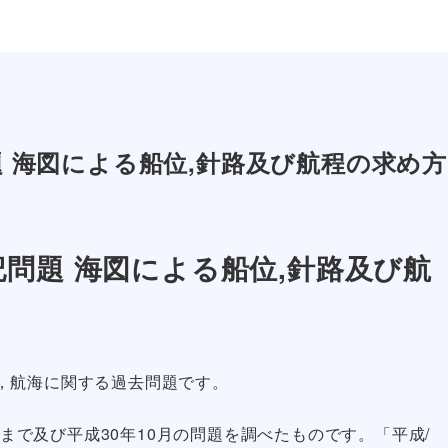
題 海図による船位,針路及び航程の求め方
記問題 海図による船位,針路及び航
，航海に関する過去問題です。
験まで及び平成30年10月の問題を調べたものです。「平成/