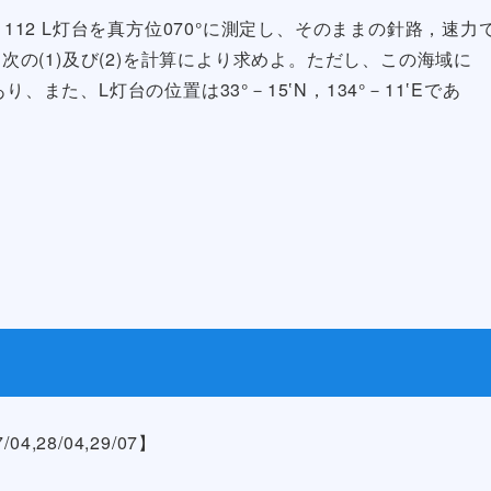
1112 L灯台を真方位070°に測定し、そのままの針路，速力
。次の(1)及び(2)を計算により求めよ。ただし、この海域に
、また、L灯台の位置は33°－15‛N，134°－11‛Eであ
4,28/04,29/07】