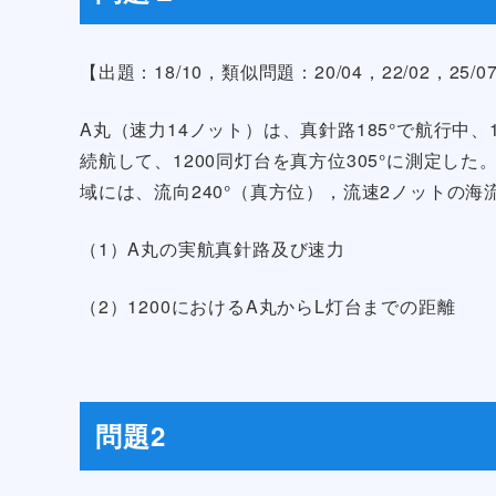
【出題：18/10，類似問題：20/04，22/02，25/07,2
A丸（速力14ノット）は、真針路185°で航行中、
続航して、1200同灯台を真方位305°に測定し
域には、流向240°（真方位），流速2ノットの海
（1）A丸の実航真針路及び速力
（2）1200におけるA丸からL灯台までの距離
問題2