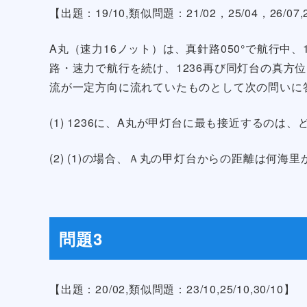
【出題：19/10,類似問題：21/02，25/04，26/07,29
A丸（速力16ノット）は、真針路050°で航行中、
路・速力で航行を続け、1236再び同灯台の真方位
流が一定方向に流れていたものとして次の問いに
(1) 1236に、A丸が甲灯台に最も接近するの
(2) (1)の場合、Ａ丸の甲灯台からの距離は何海里
問題3
【出題：20/02,類似問題：23/10,25/10,30/10】