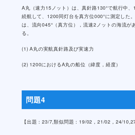
A丸（速力15ノット）は、真針路130°で航行中、
続航して、1200同灯台を真方位000°に測定した
は、流向045°（真方位），流速2ノットの海流があり
る。
(1) A丸の実航真針路及び実速力
(2) 1200におけるA丸の船位（緯度，経度）
問題4
【出題：23/7,類似問題：19/02，21/02，24/10,27/0