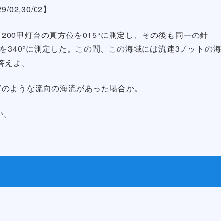
/02,30/02】
1200甲灯台の真方位を015°に測定し、その後も同一の針
を340°に測定した。この間、この海域には流速3ノットの
答えよ。
は、どのような流向の海流があった場合か。
か。