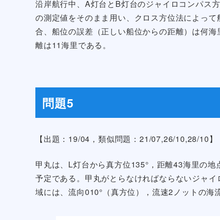
沿岸航行中、A灯台とB灯台のジャイロコンパス方位
の測定値をそのまま用い、クロス方位法によって船位
合、船位の誤差（正しい船位からの距離）は何海
離は11海里である。
問題5
【出題：19/04，類似問題：21/07,26/10,28/10】
甲丸は、L灯台から真方位135°，距離43海里の
予定である。甲丸がとらなければならないジャイ
域には、流向010°（真方位），流速2ノットの