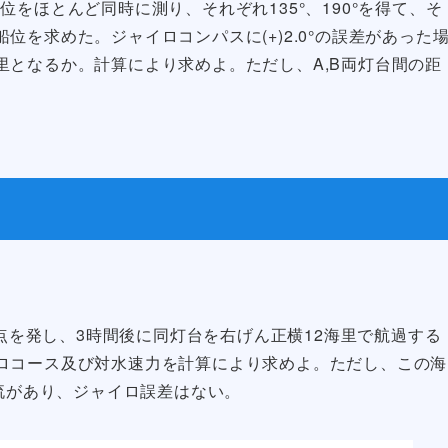
をほとんど同時に測り、それぞれ135°、190°を得て、そ
を求めた。ジャイロコンパスに(+)2.0°の誤差があった
里となるか。計算により求めよ。ただし、A,B両灯台間の距
地点を発し、3時間後に同灯台を右げん正横12海里で航過する
ロコース及び対水速力を計算により求めよ。ただし、この海
海流があり、ジャイロ誤差はない。