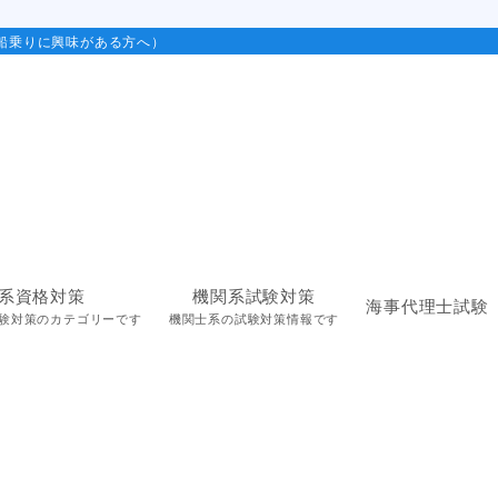
船乗りに興味がある方へ）
系資格対策
機関系試験対策
海事代理士試験
験対策のカテゴリーです
機関士系の試験対策情報です