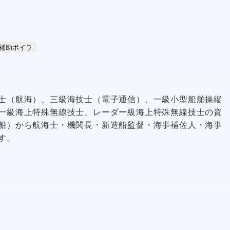
補助ボイラ
士（航海）、三級海技士（電子通信）、一級小型船舶操縦
一級海上特殊無線技士、レーダー級海上特殊無線技士の資
船）から航海士・機関長・新造船監督・海事補佐人・海事
す。