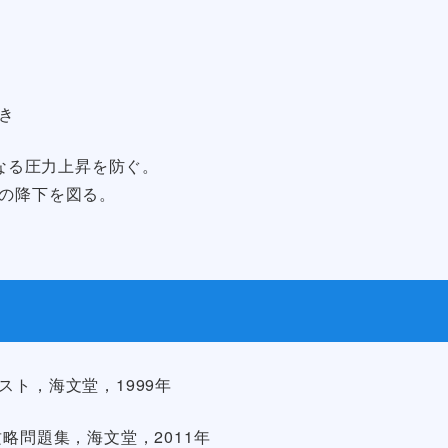
き
らなる圧力上昇を防ぐ。
力の降下を図る。
ト，海文堂，1999年
略問題集，海文堂，2011年