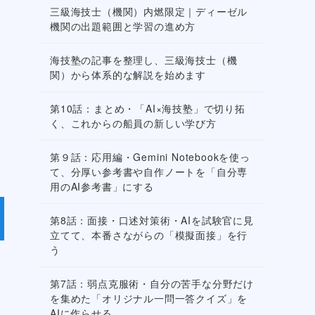
三級海技士（機関）内燃限定｜ディーゼル
機関の出題範囲と学習の進め方
海技塾の記事を整理し、三級海技士（機
関）から体系的な解説を始めます
第10話：まとめ・「AI×海技塾」で切り拓
く、これからの船員の新しい学び方
第９話：応用編・Gemini Notebookを使っ
て、分厚い参考書や自作ノートを「自分専
用のAI参考書」にする
第8話：面接・口述対策術・AIを試験官に見
立てて、本番さながらの「模擬面接」を行
う
第7話：弱点克服術・自分の苦手な分野だけ
を集めた「オリジナル一問一答クイズ」を
AIに作らせる