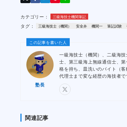
カテゴリー：
三級海技士機関筆記
タグ：
三級海技士（機関）
安全弁
機関一
筆記試験
この記事を書いた人
一級海技士（機関）、二級海技
士、第三級海上無線通信士、第
格を持ち、皿洗いのバイト（客
代理士まで変な経歴の海技者で
塾長
関連記事