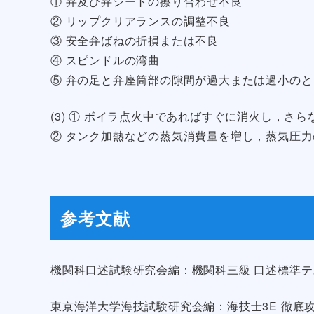
① 弁及び弁シートの擦り合わせ不良
② リップクリアランスの調整不良
③ 安全弁ばねの折損または不良
④ スピンドルの湾曲
⑤ 弁の足と弁座筒部の隙間が過大または過小のと
(3) ① ボイラ点火中であればすぐに消火し，さ
② タンク加熱などの蒸気消費量を増し，蒸気圧
参考文献
機関科口述試験研究会編：機関科三級 口述標準テス
東京海洋大学海技試験研究会編：海技士3E 徹底攻