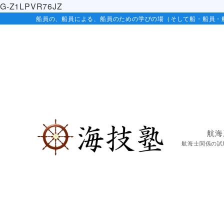
G-Z1LPVR76JZ
船員の、船員による、船員のための学びの場（そして船・船員・
航海
航海士関係の試