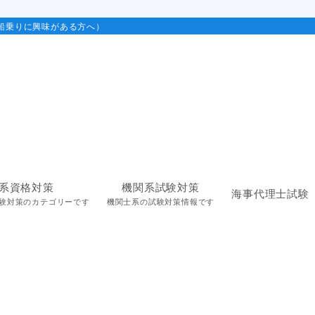
船乗りに興味がある方へ）
系資格対策
機関系試験対策
海事代理士試験
験対策のカテゴリーです
機関士系の試験対策情報です