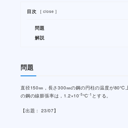
目次
[
close
]
問題
解説
問題
直径150㎜，長さ300㎜の鋼の円柱の温度が8
-5
-1
の鋼の線膨張率は，1.2×10
℃
とする。
【出題： 23/07】