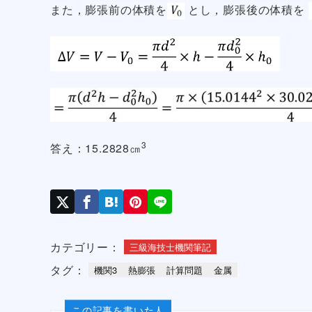
また，膨張前の体積を
とし，膨張後の体積を
3
答え：15.2828㎝
カテゴリー：
三級海技士機関筆記
タグ：
機関3
熱膨張
計算問題
金属
この記事を書いた人