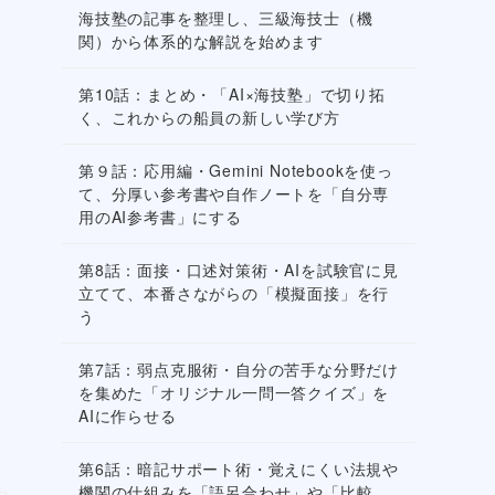
海技塾の記事を整理し、三級海技士（機
関）から体系的な解説を始めます
第10話：まとめ・「AI×海技塾」で切り拓
く、これからの船員の新しい学び方
第９話：応用編・Gemini Notebookを使っ
て、分厚い参考書や自作ノートを「自分専
用のAI参考書」にする
第8話：面接・口述対策術・AIを試験官に見
立てて、本番さながらの「模擬面接」を行
う
第7話：弱点克服術・自分の苦手な分野だけ
を集めた「オリジナル一問一答クイズ」を
AIに作らせる
第6話：暗記サポート術・覚えにくい法規や
機関の仕組みを「語呂合わせ」や「比較