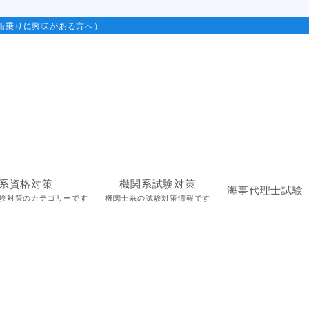
船乗りに興味がある方へ）
系資格対策
機関系試験対策
海事代理士試験
験対策のカテゴリーです
機関士系の試験対策情報です