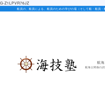
G-Z1LPVR76JZ
船員の、船員による、船員のための学びの場（そして船・船員・
航海
航海士関係の試