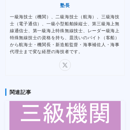
塾長
一級海技士（機関）、二級海技士（航海）、三級海技
士（電子通信）、一級小型船舶操縦士、第三級海上無
線通信士、第一級海上特殊無線技士、レーダー級海上
特殊無線技士の資格を持ち、皿洗いのバイト（客船）
から航海士・機関長・新造船監督・海事補佐人・海事
代理士まで変な経歴の海技者です。
関連記事