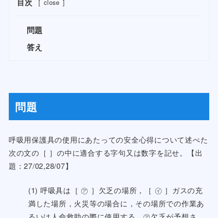
目次
[
close
]
問題
答え
問題
呼吸用保護具の使用にあたっての安全心得について述べた
次の文の［ ］の中に適合する字句又は数字を記せ。【出
題：27/02,28/07】
(1) 呼吸具は［ ㋐ ］欠乏の場所，［ ㋑ ］ガスの充
満した場所，火災等の場合に，その場所での作業あ
るいは人命救助の際に使用する。㋐欠乏が予想さ