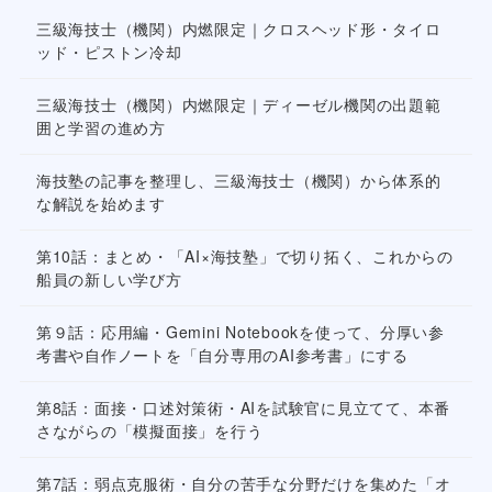
三級海技士（機関）内燃限定｜クロスヘッド形・タイロ
ッド・ピストン冷却
三級海技士（機関）内燃限定｜ディーゼル機関の出題範
囲と学習の進め方
海技塾の記事を整理し、三級海技士（機関）から体系的
な解説を始めます
第10話：まとめ・「AI×海技塾」で切り拓く、これからの
船員の新しい学び方
第９話：応用編・Gemini Notebookを使って、分厚い参
考書や自作ノートを「自分専用のAI参考書」にする
第8話：面接・口述対策術・AIを試験官に見立てて、本番
さながらの「模擬面接」を行う
第7話：弱点克服術・自分の苦手な分野だけを集めた「オ