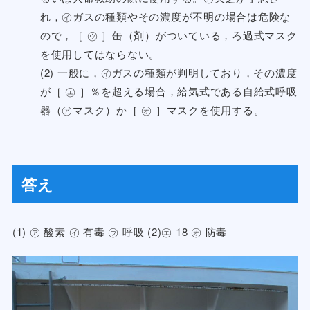
れ，㋑ガスの種類やその濃度が不明の場合は危険な
ので，［ ㋒ ］缶（剤）がついている，ろ過式マスク
を使用してはならない。
(2) 一般に，㋑ガスの種類が判明しており，その濃度
が［ ㋓ ］％を超える場合，給気式である自給式呼吸
器（㋐マスク）か［ ㋔ ］マスクを使用する。
答え
(1) ㋐ 酸素 ㋑ 有毒 ㋒ 呼吸 (2)㋓ 18 ㋔ 防毒