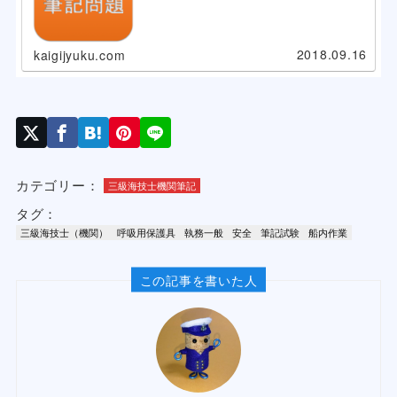
2018.09.16
kaigijyuku.com
カテゴリー：
三級海技士機関筆記
タグ：
三級海技士（機関）
呼吸用保護具
執務一般
安全
筆記試験
船内作業
この記事を書いた人