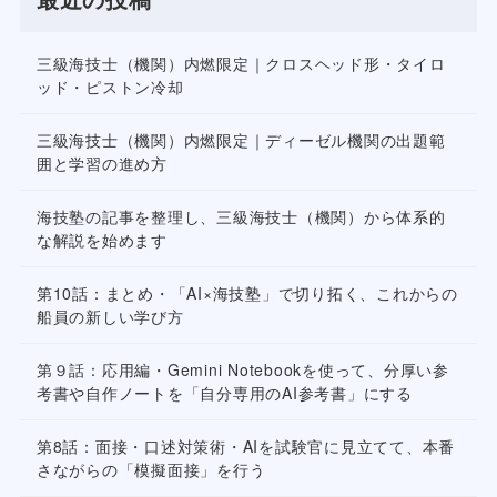
三級海技士（機関）内燃限定｜クロスヘッド形・タイロ
ッド・ピストン冷却
三級海技士（機関）内燃限定｜ディーゼル機関の出題範
囲と学習の進め方
海技塾の記事を整理し、三級海技士（機関）から体系的
な解説を始めます
第10話：まとめ・「AI×海技塾」で切り拓く、これからの
船員の新しい学び方
第９話：応用編・Gemini Notebookを使って、分厚い参
考書や自作ノートを「自分専用のAI参考書」にする
第8話：面接・口述対策術・AIを試験官に見立てて、本番
さながらの「模擬面接」を行う