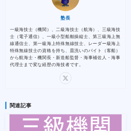
塾長
一級海技士（機関）、二級海技士（航海）、三級海技
士（電子通信）、一級小型船舶操縦士、第三級海上無
線通信士、第一級海上特殊無線技士、レーダー級海上
特殊無線技士の資格を持ち、皿洗いのバイト（客船）
から航海士・機関長・新造船監督・海事補佐人・海事
代理士まで変な経歴の海技者です。
関連記事