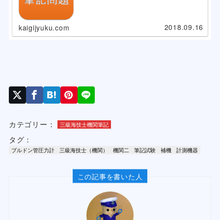
2018.09.16
kaigijyuku.com
カテゴリー：
三級海技士機関筆記
タグ：
ブルドン管圧力計
三級海技士（機関）
機関二
筆記試験
補機
計測機器
この記事を書いた人