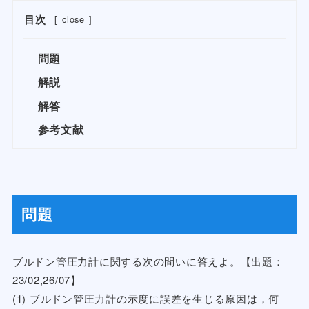
目次
[
close
]
問題
解説
解答
参考文献
問題
ブルドン管圧力計に関する次の問いに答えよ。【出題：
23/02,26/07】
(1) ブルドン管圧力計の示度に誤差を生じる原因は，何