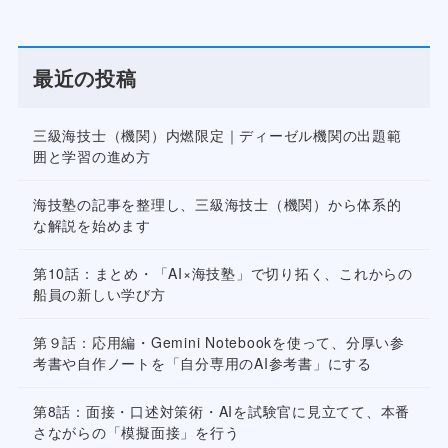
最近の投稿
三級海技士（機関）内燃限定｜ディーゼル機関の出題範
囲と学習の進め方
海技塾の記事を整理し、三級海技士（機関）から体系的
な解説を始めます
第10話：まとめ・「AI×海技塾」で切り拓く、これからの
船員の新しい学び方
第９話：応用編・Gemini Notebookを使って、分厚い参
考書や自作ノートを「自分専用のAI参考書」にする
第8話：面接・口述対策術・AIを試験官に見立てて、本番
さながらの「模擬面接」を行う