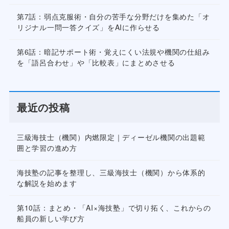
第7話：弱点克服術・自分の苦手な分野だけを集めた「オ
リジナル一問一答クイズ」をAIに作らせる
第6話：暗記サポート術・覚えにくい法規や機関の仕組み
を「語呂合わせ」や「比較表」にまとめさせる
最近の投稿
三級海技士（機関）内燃限定｜ディーゼル機関の出題範
囲と学習の進め方
海技塾の記事を整理し、三級海技士（機関）から体系的
な解説を始めます
第10話：まとめ・「AI×海技塾」で切り拓く、これからの
船員の新しい学び方