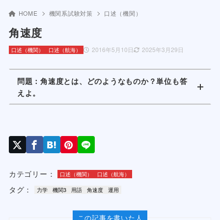
HOME
機関系試験対策
口述（機関）
角速度
2016年5月10日
2025年3月29日
口述（機関）
口述（航海）
問題：角速度とは、どのようなものか？単位も答
えよ。
カテゴリー：
口述（機関）
口述（航海）
タグ：
力学
機関3
用語
角速度
運用
この記事を書いた人