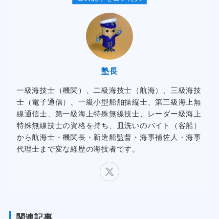
塾長
一級海技士（機関）、二級海技士（航海）、三級海技
士（電子通信）、一級小型船舶操縦士、第三級海上無
線通信士、第一級海上特殊無線技士、レーダー級海上
特殊無線技士の資格を持ち、皿洗いのバイト（客船）
から航海士・機関長・新造船監督・海事補佐人・海事
代理士まで変な経歴の海技者です。
関連記事