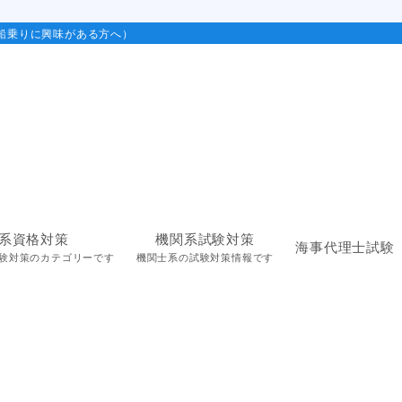
船乗りに興味がある方へ）
系資格対策
機関系試験対策
海事代理士試験
験対策のカテゴリーです
機関士系の試験対策情報です