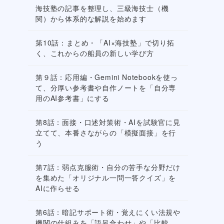
海技塾の記事を整理し、三級海技士（機
関）から体系的な解説を始めます
第10話：まとめ・「AI×海技塾」で切り拓
く、これからの船員の新しい学び方
第９話：応用編・Gemini Notebookを使っ
て、分厚い参考書や自作ノートを「自分専
用のAI参考書」にする
第8話：面接・口述対策術・AIを試験官に見
立てて、本番さながらの「模擬面接」を行
う
第7話：弱点克服術・自分の苦手な分野だけ
を集めた「オリジナル一問一答クイズ」を
AIに作らせる
第6話：暗記サポート術・覚えにくい法規や
機関の仕組みを「語呂合わせ」や「比較