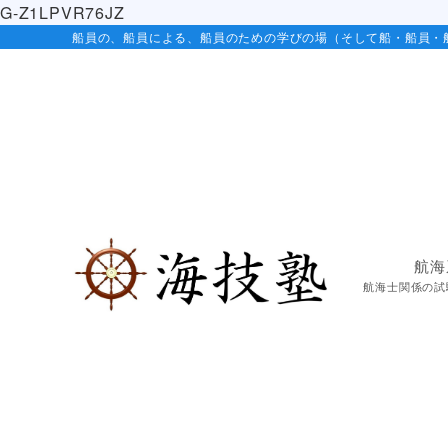
G-Z1LPVR76JZ
船員の、船員による、船員のための学びの場（そして船・船員・
航海
航海士関係の試