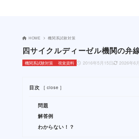
HOME
機関系試験対策
四サイクルディーゼル機関の弁
2016年5月15日
2026年6
機関系試験対策
視覚資料
目次
[
close
]
問題
解答例
わからない！？