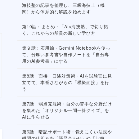
海技塾の記事を整理し、三級海技士（機
関）から体系的な解説を始めます
第10話：まとめ・「AI×海技塾」で切り拓
く、これからの船員の新しい学び方
第９話：応用編・Gemini Notebookを使っ
て、分厚い参考書や自作ノートを「自分専
用のAI参考書」にする
第8話：面接・口述対策術・AIを試験官に見
立てて、本番さながらの「模擬面接」を行
う
第7話：弱点克服術・自分の苦手な分野だけ
を集めた「オリジナル一問一答クイズ」を
AIに作らせる
第6話：暗記サポート術・覚えにくい法規や
機関の仕組みを「語呂合わせ」や「比較