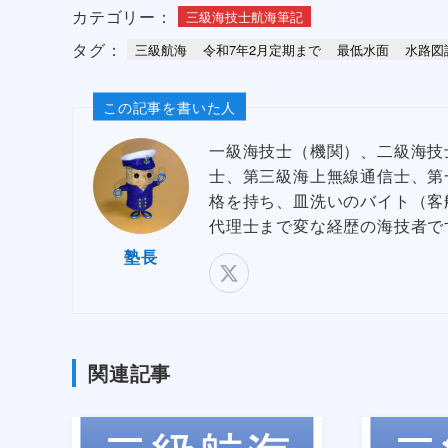
カテゴリー：
三級海技士航海筆記
タグ：
三級航海
令和7年2月定期まで
最低水面
水路図
この記事を書いた人
一級海技士（機関）、二級海技
士、第三級海上無線通信士、第
格を持ち、皿洗いのバイト（客
代理士まで変な経歴の海技者で
塾長
関連記事