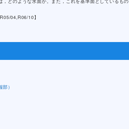
は，どのような水面か。また，これを基準面としているもの
R05/04,R06/10】
報部）