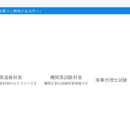
船乗りに興味がある方へ）
系資格対策
機関系試験対策
海事代理士試験
験対策のカテゴリーです
機関士系の試験対策情報です