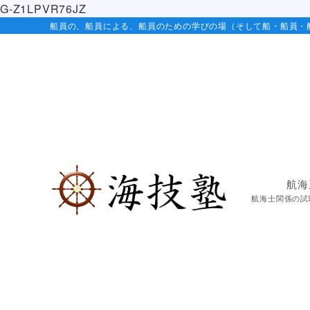
G-Z1LPVR76JZ
船員の、船員による、船員のための学びの場（そして船・船員・
航海
航海士関係の試