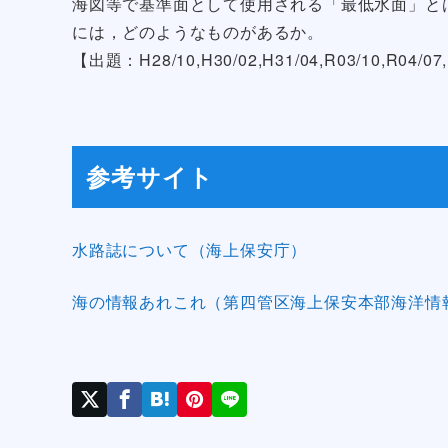
海図等で基準面として使用される「最低水面」と
には，どのようなものがあるか。
【出題：H28/10,H30/02,H31/04,R03/10,R04/07,
参考サイト
水路誌について（海上保安庁）
海の情報あれこれ（第四管区海上保安本部海洋情