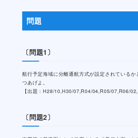
問題
〔問題1〕
航行予定海域に分離通航方式が設定されているか
つあげよ。
【出題：H28/10,H30/07,R04/04,R05/07,R06/02
〔問題2〕